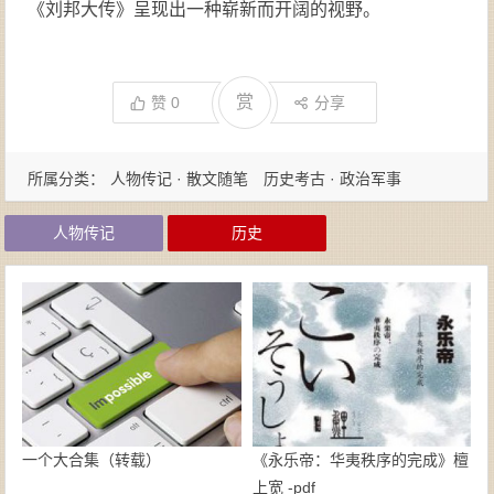
《刘邦大传》呈现出一种崭新而开阔的视野。
赏
赞
0
分享
所属分类：
人物传记 · 散文随笔
历史考古 · 政治军事
人物传记
历史
一个大合集（转载）
《永乐帝：华夷秩序的完成》檀
上宽 -pdf