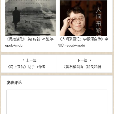
《拥抱战败》[美] 约翰·W·道尔-
《人间采蜜记：李银河自传》李
epub+mobi
银河-epub+mobi
上一篇
下一篇
《岛上来信》胡子（作者）-epub+mobi+azw3
《番石榴飘香（精制精排，弹出注释本）》[哥伦比亚]门多萨/加西亚·马尔克斯（作者）-epub+mobi
文章导航
发表评论