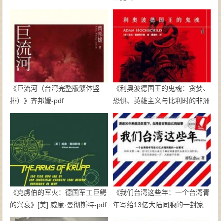
《巨流河（台湾完整版繁体竖
《利奥波德国王的鬼魂：贪婪、
排）》齐邦媛-pdf
恐惧、英雄主义与比利时的非洲
殖民地》亚当·霍赫希尔德-pdf
《克虏伯的军火：德国军工巨鳄
《我们台湾这些年：一个台湾青
的兴衰》[美] 威廉·曼彻斯特-pdf
年写给13亿大陆同胞的一封家
书》廖信忠-epub+mobi