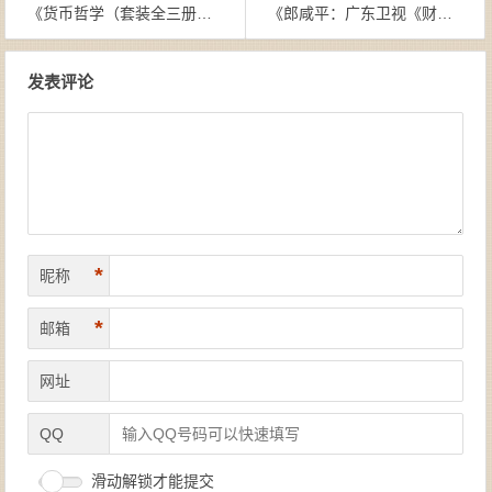
《货币哲学（套装全三册）（中英对照）》[德]格奥尔格·西梅尔（作者）-epub+mobi+azw3
《郎咸平：广东卫视《财经郎眼》节目丛书（套装共10册）》郎咸平（作者）-epub+mobi+azw3
文章导航
发表评论
*
昵称
*
邮箱
网址
QQ
滑动解锁才能提交