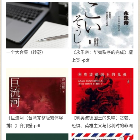
一个大合集（转载）
《永乐帝：华夷秩序的完成》檀
上宽 -pdf
《巨流河（台湾完整版繁体竖
《利奥波德国王的鬼魂：贪婪、
排）》齐邦媛-pdf
恐惧、英雄主义与比利时的非洲
殖民地》亚当·霍赫希尔德-pdf