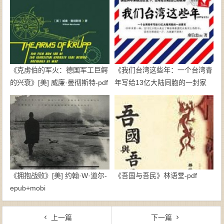
《克虏伯的军火：德国军工巨鳄
《我们台湾这些年：一个台湾青
的兴衰》[美] 威廉·曼彻斯特-pdf
年写给13亿大陆同胞的一封家
书》廖信忠-epub+mobi
《拥抱战败》[美] 约翰·W·道尔-
《吾国与吾民》林语堂-pdf
epub+mobi
上一篇
下一篇