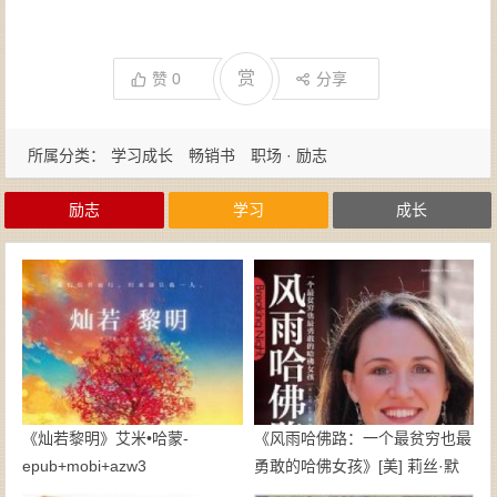
赏
赞
0
分享
所属分类：
学习成长
畅销书
职场 · 励志
励志
学习
成长
《灿若黎明》艾米•哈蒙-
《风雨哈佛路：一个最贫穷也最
epub+mobi+azw3
勇敢的哈佛女孩》[美] 莉丝·默
里-mobi