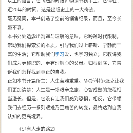
以上的语言；在《纽约时报》畅销书榜单上，它停驻了
近20年的时间。这是出版史上的一大奇迹。
毫无疑问，本书创造了空前的销售纪录，而且，至今长
盛不衰。
本书处处透露出沟通与理解的意味，它跨越时代限制，
帮助我们探索爱的本质，引导我们过上崭新、宁静而丰
富的生活；它帮助我们
学习
爱，也学习独立；它教诲我
们成为更称职的、更有理解心的父母。归根到底，它告
诉我们怎样找到真正的自我。
正如本书开篇所言：人生苦难重重。M•斯科特•派克让我
们更加清楚：人生是一场艰辛之旅，心智成熟的旅程相
当漫长。但是，它没有让我们感到恐惧，相反，它带领
我们去经历一系列艰难乃至痛苦的转变，最终达到自我
认知的更高境界。
《少有人走的路2》