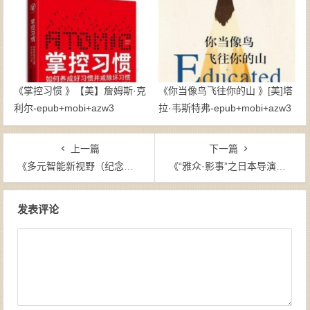
《掌控习惯 》【美】詹姆斯·克
《你当像鸟飞往你的山 》[美]塔
利尔-epub+mobi+azw3
拉·韦斯特弗-epub+mobi+azw3
上一篇
下一篇
《多元智能新视野（纪念版）》[美]霍华德•加德纳（作者）-epub+mobi+azw3
《“雅众·影事”之日本导演系列（套装共4册）》今敏 等（作者）-epub+mobi+azw3
文章导航
发表评论