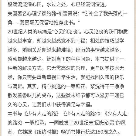
股缓流浇灌心田，水过之处，心已经漫洇湿透。
美国著名心理学家约翰•布雷箫说：“它补全了我失落的一
角......我愿毫无保留地推荐此书。”
20世纪人类的病痛是“心灵的沦丧”。心灵沦丧的我们物质
越来越丰富，却越来越感觉不到幸福；相处的技巧越学
越多，婚姻关系却越来越难搞；经历的事情越来越多，
感动却越来越少。针对当下的种种问题，本书提供了一
种新的解决方式。它无需高深的哲理，更与医学技术无
涉，你只需要重新审视日常生活，就能找回久违的快乐
与满足。其实，精心挑选的一束鲜花、浆洗得干干净净
散发着香味儿的桌布，这些微末细节都可以滋养干涸已
久的心灵，让我们从中获得满足与幸福。
本书与《少有人走的路》《少有人走的路2》《少有人走
的路3》一脉相承，一同触发了20世纪末“回归心灵”的风
潮，它雄踞《纽约时报》畅销书排行榜达150周之久。