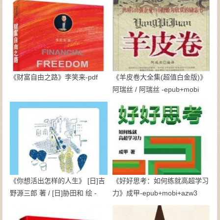
《财富自由之路》李笑来-pdf
《羊皮卷大全集(超值白金版)》
阿瑞丝 / 阿瑞丝 -epub+mobi
《你想活出怎样的人生》 [日]吉
《好好思考：如何练就高超学习
野源三郎 著 / [日]胁田和 绘 -
力》成甲-epub+mobi+azw3
epub+mobi