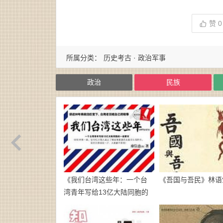
赞
0
所属分类：
历史考古 · 政治军事
政治
民族
《我们台湾这些年：一个台
《吾国与吾民》林语堂
湾青年写给13亿大陆同胞的
一封家书》廖信忠-
epub+mobi