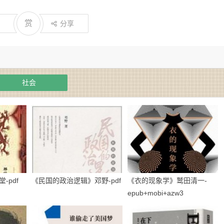
赏
分享
社会
-pdf
《民国的政治逻辑》邓野-pdf
《衣的现象学》鹫田清一-
epub+mobi+azw3