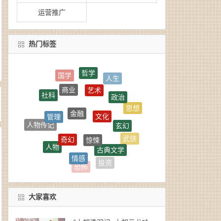
运营推广
热门标签
哲学
人生
艺术
商业
政治
社科
金融
文化
思想
管理
玄幻
人物传记
惊悚
奇幻
武侠
人物
古典文学
情感
经济
军事
投资
恐怖
大家喜欢