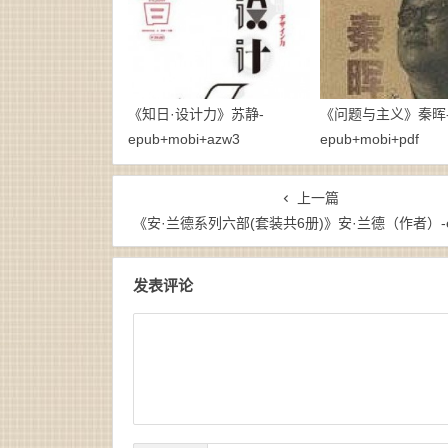
《知日·设计力》苏静-
《问题与主义》秦晖
epub+mobi+azw3
epub+mobi+pdf
上一篇
《安·兰德系列六部(套装共6册)》安·兰德（作者）-epub+mobi+a
发表评论