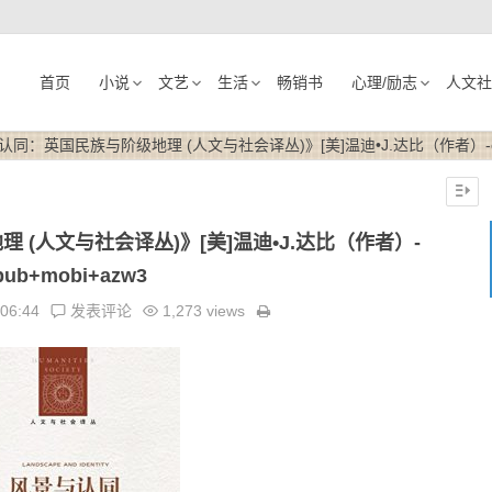
首页
小说
文艺
生活
畅销书
心理/励志
人文社
同：英国民族与阶级地理 (人文与社会译丛)》[美]温迪•J.达比（作者）-epu
(人文与社会译丛)》[美]温迪•J.达比（作者）-
pub+mobi+azw3
:06:44
发表评论
1,273 views