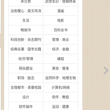
未分类
武侠玄幻 · 穿越修真
治愈暖心 · 美文鸡汤
漫画
生活
电影
畅销书
百科全书
科技创新 · 杂志期刊
管理 · 商业
经典名著 · 国学古籍
经济 · 金融
经济/管理
编程
网站建设
美妆 · 瘦身
职场 · 励志
自然科学 · 地理生物
言情都市 · 青春校园
计算机/网络
设计
软件 · 教程
软件操作
运动 · 健康