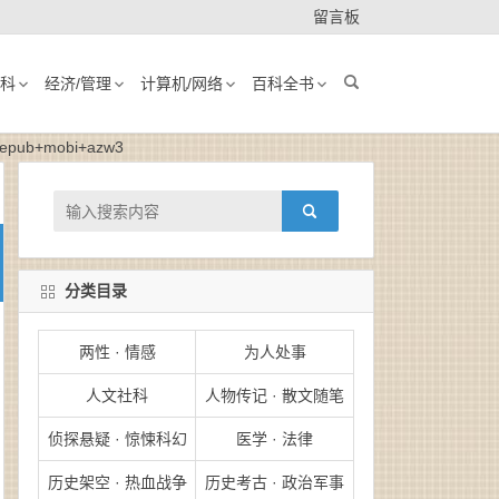
留言板
科
经济/管理
计算机/网络
百科全书
b+mobi+azw3
分类目录
两性 · 情感
为人处事
人文社科
人物传记 · 散文随笔
侦探悬疑 · 惊悚科幻
医学 · 法律
历史架空 · 热血战争
历史考古 · 政治军事