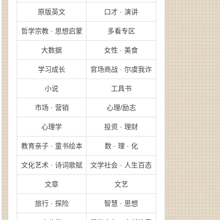
原版英文
口才 · 演讲
哲学宗教 · 思想启蒙
多看专区
大数据
女性 · 美食
学习成长
官场商战 · 尔虞我诈
小说
工具书
市场 · 营销
心理/励志
心理学
投资 · 理财
教育亲子 · 童书绘本
数 · 理 · 化
文化艺术 · 诗词歌赋
文学社会 · 人生百态
文章
文艺
旅行 · 探险
智慧 · 思想