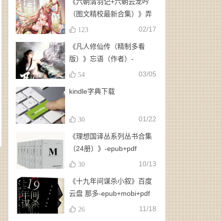
《六朝清羽记+六朝云龙吟
（图文精校最新合集）》弄
玉、龙璇（作者）-
02/17
123
epub+mobi+azw3
《凡人修仙传（精制多看
版）》忘语（作者）-
epub+mobi
03/05
54
kindle字典下载
01/22
30
《理想国译丛系列丛书合集
（24册）》-epub+pdf
10/13
30
《十九年间谋杀小叙》百度
云盘 那多-epub+mobi+pdf
11/18
26