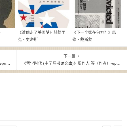
-
《谁偷走了美国梦》赫德里
《下一个家在何方？》馬
克・史密斯-
修・戴斯蒙-
epub+mobi+azw3
epub+mobi+azw3
下一篇
zw3
《留学时代 (中学图书馆文库)》周作人 等（作者）-epub+mobi+azw3