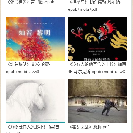
《弹弓神警》常书欣-epub
《神秘岛》 [法] 儒勒·凡尔纳-
epub+mobi+pdf
《灿若黎明》艾米•哈蒙-
《没有人给他写信的上校》加西
epub+mobi+azw3
亚·马尔克斯-epub+mobi+azw3
《万物既伟大又渺小》 [英]吉
《霍乱之乱》池莉-pdf