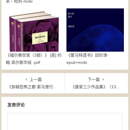
米・哈利-mobi
《福尔赛世家（3部）》 [英] 约
《蒙马特遗书》邱妙津-
翰·高尔斯华绥 -pdf
epub+mobi
上一篇
下一篇
《穿越恐怖之都:索马里行纪》张昕宇- azw3
《唐家三少作品集》（13本》-epub
文章导航
发表评论