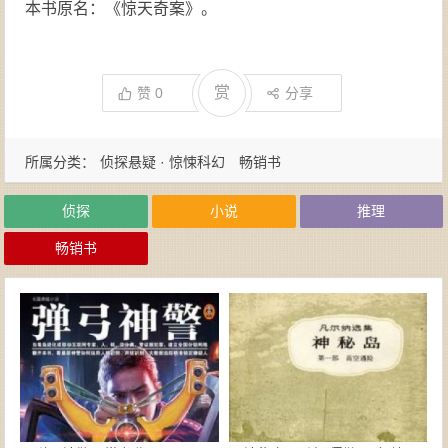
本书原名：《惊天奇案》。
赏
赞
0
分享
所属分类：
侦探悬疑 · 惊悚科幻
畅销书
侦探
小说
推理
畅销书