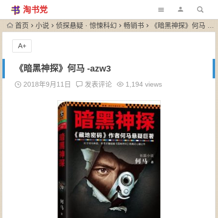
淘书党
首页
小说
侦探悬疑 · 惊悚科幻
畅销书
《暗黑神探》何马 -azw3
A+
《暗黑神探》何马 -azw3
2018年9月11日
发表评论
1,194 views