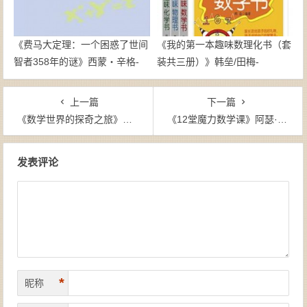
《费马大定理：一个困惑了世间
《我的第一本趣味数理化书（套
智者358年的谜》西蒙・辛格-
装共三册）》韩垒/田梅-
epub+mobi
epub+mobi+azw3
上一篇
下一篇
《数学世界的探奇之旅》布赖恩·克莱格（作者）-epub+mobi+azw3
《12堂魔力数学课》阿瑟·本杰明（作者）-epub+mobi+azw3
文章导航
发表评论
*
昵称