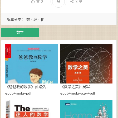
赏
赞
0
分享
所属分类：
数 · 理 · 化
数学
《爸爸教的数学》孙路弘 -
《数学之美》吴军-
epub+mobi+pdf
epub+mobi+azw+pdf