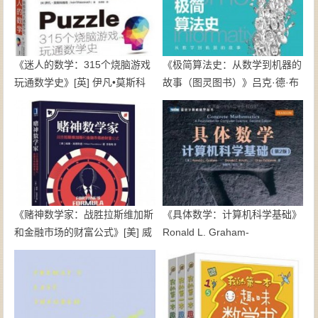
《迷人的数学：315个烧脑游戏
《极简算法史：从数学到机器的
玩通数学史》[英] 伊凡•莫斯科
故事（图灵图书）》吕克·德·布
维奇 -epub+mobi+azw3
拉班迪尔-epub+mobi
《赌神数学家：战胜拉斯维加斯
《具体数学：计算机科学基础》
和金融市场的财富公式》[美] 威
Ronald L. Graham-
廉·庞德斯通 -epub+mobi+pdf
epub+mobi+pdf