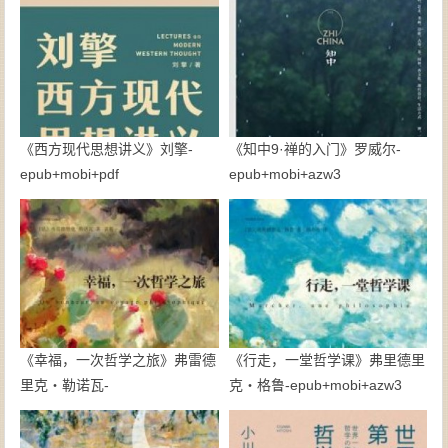
《西方现代思想讲义》刘擎-
《知中9·禅的入门》罗威尔-
epub+mobi+pdf
epub+mobi+azw3
《幸福，一次哲学之旅》弗雷德
《行走，一堂哲学课》弗里德里
里克・勒诺瓦-
克・格鲁-epub+mobi+azw3
epub+mobi+azw3