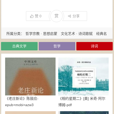
赏
赞
0
分享
所属分类：
哲学宗教 · 思想启蒙
文化艺术 · 诗词歌赋
经典名
著 · 国学古籍
古典文学
哲学
诗词
《老庄新论》陈鼓应-
《相约星期二》[美] 米奇·阿尔
epub+mobi+azw3
博姆-pdf