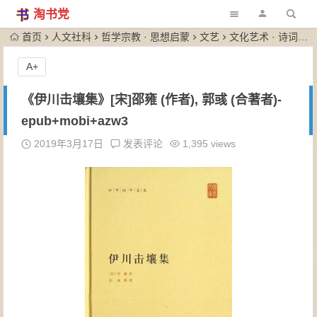
淘书党
首页
人文社科
哲学宗教 · 思想启蒙
文艺
文化艺术 · 诗词歌赋
A+
《伊川击壤集》[宋]邵雍 (作者), 郭彧 (合著者)-
epub+mobi+azw3
2019年3月17日
发表评论
1,395 views