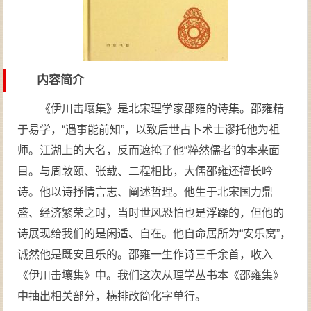
内容简介
《伊川击壤集》是北宋理学家邵雍的诗集。邵雍精
于易学，“遇事能前知”，以致后世占卜术士谬托他为祖
师。江湖上的大名，反而遮掩了他“粹然儒者”的本来面
目。与周敦颐、张载、二程相比，大儒邵雍还擅长吟
诗。他以诗抒情言志、阐述哲理。他生于北宋国力鼎
盛、经济繁荣之时，当时世风恐怕也是浮躁的，但他的
诗展现给我们的是闲适、自在。他自命居所为“安乐窝”，
诚然他是既安且乐的。邵雍一生作诗三千余首，收入
《伊川击壤集》中。我们这次从理学丛书本《邵雍集》
中抽出相关部分，横排改简化字单行。