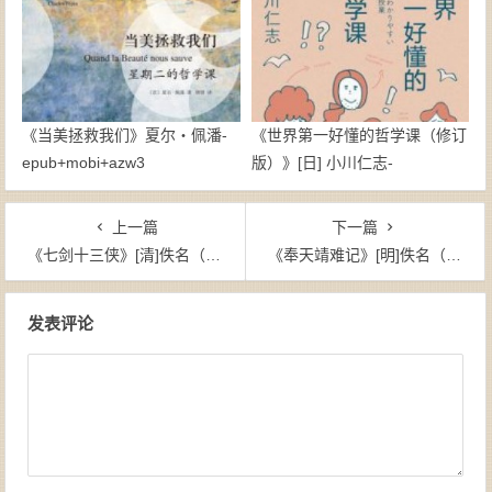
《当美拯救我们》夏尔・佩潘-
《世界第一好懂的哲学课（修订
epub+mobi+azw3
版）》[日] 小川仁志-
epub+mobi+azw3
上一篇
下一篇
《七剑十三侠》[清]佚名（作者）-epub+mobi+azw3
《奉天靖难记》[明]佚名（作者）-epub+mobi+azw3
文章导航
发表评论