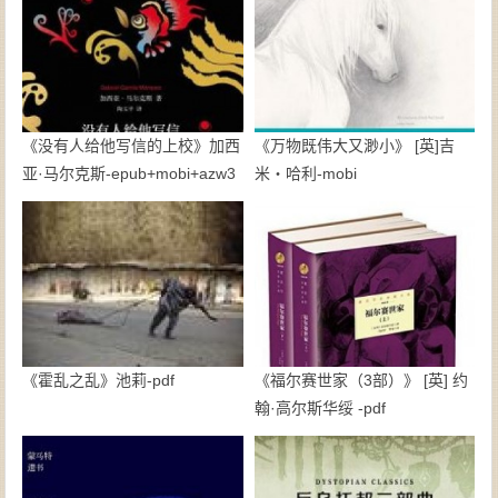
《没有人给他写信的上校》加西
《万物既伟大又渺小》 [英]吉
亚·马尔克斯-epub+mobi+azw3
米・哈利-mobi
《霍乱之乱》池莉-pdf
《福尔赛世家（3部）》 [英] 约
翰·高尔斯华绥 -pdf