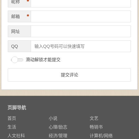
*
昵称
*
邮箱
网址
QQ
滑动解锁才能提交
页脚导航
首页
小说
文艺
生活
心理/励志
畅销书
人文社科
经济/管理
计算机/网络