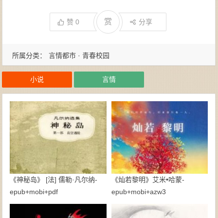
赏
赞
0
分享
所属分类：
言情都市 · 青春校园
小说
言情
《神秘岛》 [法] 儒勒·凡尔纳-
《灿若黎明》艾米•哈蒙-
epub+mobi+pdf
epub+mobi+azw3