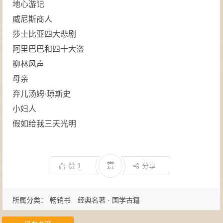
地心游记
威尼斯商人
莎士比亚四大悲剧
阿里巴巴和四十大盗
柳林风声
母亲
弃儿汤姆·琼斯史
小妇人
假如给我三天光明
赏
赞
1
分享
所属分类：
畅销书
经典名著 · 国学古籍