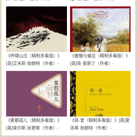
《呼啸山庄（精制多看版）》
《傲慢与偏见（精制多看版）》
[英]艾米莉·勃朗特（作者）-
[英]简·奥斯丁（作者）-
epub+mobi
epub+mobi
《雾都孤儿（精制多看版）》
《简·爱（精制多看版）》[英]夏
[英]查尔斯·狄更斯（作者）-
洛蒂·勃朗特（作者）-
epub+mobi
epub+mobi+azw3