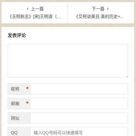
上一篇
下一篇
《玉照新志》[宋]王明清（作者）-epub+mobi+azw3
《艾柯谈美丑:美的历史+丑的历史(套装共2册)》翁贝托•埃科（作者）-epub+mobi
文章导航
发表评论
*
昵称
*
邮箱
网址
QQ