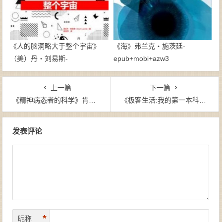
《人的脑洞略大于整个宇宙》
《海》弗兰克・施茨廷-
（美）丹・刘易斯-
epub+mobi+azw3
epub+mobi+azw3
上一篇
下一篇
《精神病态者的科学》肯特·基尔（作者）-epub+mobi+azw3
《极客生活:我的第一本科学生活用书》科林·斯图尔特 等（作者）-epub+mobi+azw3
文章导航
发表评论
*
昵称