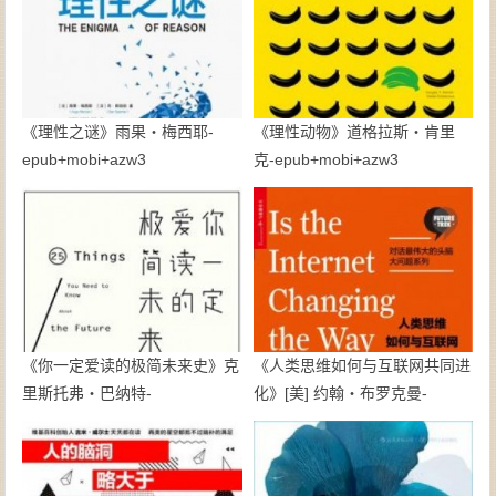
《理性之谜》雨果・梅西耶-
《理性动物》道格拉斯・肯里
epub+mobi+azw3
克-epub+mobi+azw3
《你一定爱读的极简未来史》克
《人类思维如何与互联网共同进
里斯托弗・巴纳特-
化》[美] 约翰・布罗克曼-
epub+mobi+azw3
epub+mobi+azw3