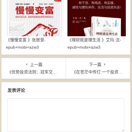
《慢慢变富 》张居营-
《理财就是理生活 》艾玛·沈-
epub+mobi+azw3
epub+mobi+azw3
上一篇
下一篇
《优势投资法则：冠军交易者的7项修炼》谭昊（作者）-epub+mobi+azw3
《在苍茫中传灯:一个投资者20年的知与行》姚斌（作者）-epub+mobi+azw3
文章导航
发表评论