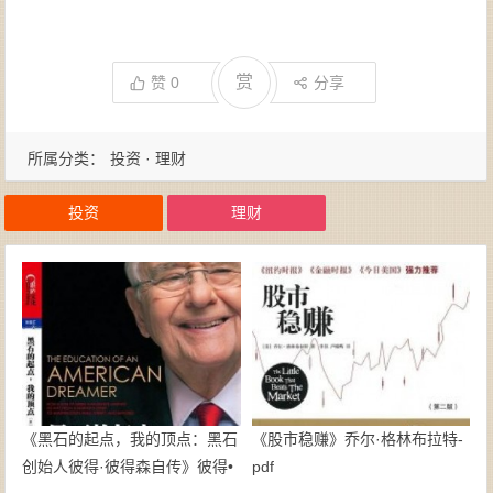
赏
赞
0
分享
所属分类：
投资 · 理财
投资
理财
《黑石的起点，我的顶点：黑石
《股市稳赚》乔尔·格林布拉特-
创始人彼得·彼得森自传》彼得•
pdf