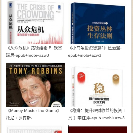
彼得森-epub+mobi+pdf
《从众危机》路德维希 B. 钦塞
《小乌龟投资智慧2》伍治坚-
瑞尼-epub+mobi+azw3
epub+mobi+azw3
《Money Master the Game》
《稳赚：提升理财收益的投资工
托尼・罗宾斯-
具 》李红萍-epub+mobi+azw3
epub+mobi+azw3