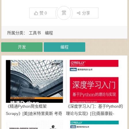
赏
赞
0
分享
所属分类：
工具书
编程
开发
编程
《精通Python爬虫框架
《深度学习入门：基于Python的
Scrapy》[美]迪米特里奥斯 考奇
理论与实现》[日]斋藤康毅-
斯-劳卡斯（Dimitrios Kouzis-
epub+mobi+azw3
Loukas） 译者:李斌-