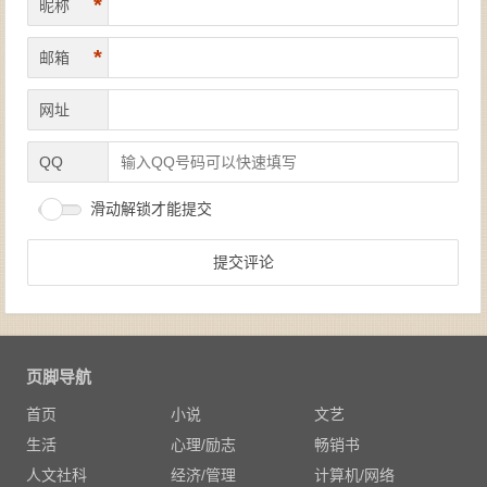
*
昵称
*
邮箱
网址
QQ
滑动解锁才能提交
页脚导航
首页
小说
文艺
生活
心理/励志
畅销书
人文社科
经济/管理
计算机/网络