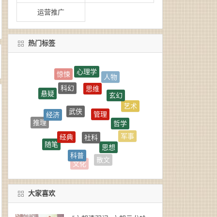
运营推广
热门标签
心理学
思维
科幻
玄幻
悬疑
武侠
管理
经济
艺术
哲学
推理
社科
经典
军事
随笔
思想
科普
小说
编程
散文
文化
大家喜欢