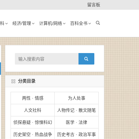
留言板
科
经济/管理
计算机/网络
百科全书
分类目录
两性 · 情感
为人处事
人文社科
人物传记 · 散文随笔
侦探悬疑 · 惊悚科幻
医学 · 法律
历史架空 · 热血战争
历史考古 · 政治军事