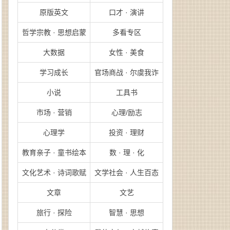
原版英文
口才 · 演讲
哲学宗教 · 思想启蒙
多看专区
大数据
女性 · 美食
学习成长
官场商战 · 尔虞我诈
小说
工具书
市场 · 营销
心理/励志
心理学
投资 · 理财
教育亲子 · 童书绘本
数 · 理 · 化
文化艺术 · 诗词歌赋
文学社会 · 人生百态
文章
文艺
旅行 · 探险
智慧 · 思想