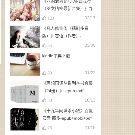
《六朝清羽记+六朝云龙吟
（图文精校最新合集）》弄
玉、龙璇（作者）-
02/17
123
epub+mobi+azw3
《凡人修仙传（精制多看
版）》忘语（作者）-
epub+mobi
03/05
54
kindle字典下载
01/22
30
《理想国译丛系列丛书合集
（24册）》-epub+pdf
10/13
30
《十九年间谋杀小叙》百度
云盘 那多-epub+mobi+pdf
11/18
26