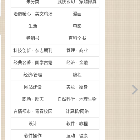
未分类
武侠玄幻 · 穿越修真
治愈暖心 · 美文鸡汤
漫画
生活
电影
畅销书
百科全书
科技创新 · 杂志期刊
管理 · 商业
经典名著 · 国学古籍
经济 · 金融
经济/管理
编程
网站建设
美妆 · 瘦身
职场 · 励志
自然科学 · 地理生物
言情都市 · 青春校园
计算机/网络
设计
软件 · 教程
软件操作
运动 · 健康