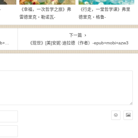
-
《幸福，一次哲学之旅》弗
《行走，一堂哲学课》弗里
雷德里克・勒诺瓦-
德里克・格鲁-
epub+mobi+azw3
epub+mobi+azw3
下一篇
df
《现世》[美]安妮·迪拉德（作者）-epub+mobi+azw3