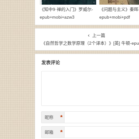
《知中9·禅的入门》罗威尔-
《问题与主义》秦晖
epub+mobi+azw3
epub+mobi+pdf
上一篇
《自然哲学之数学原理（2个译本）》[英] 牛顿-epub+mobi+p
发表评论
*
昵称
*
邮箱