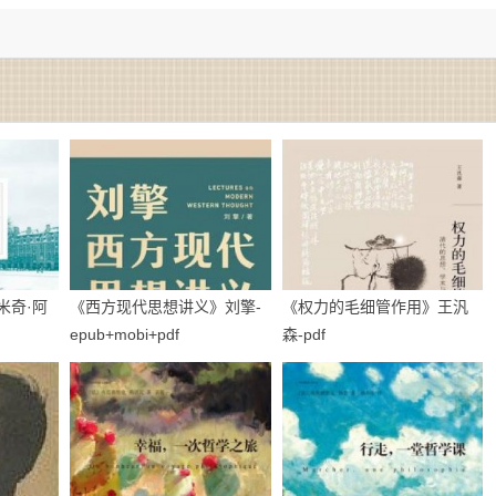
米奇·阿
《西方现代思想讲义》刘擎-
《权力的毛细管作用》王汎
epub+mobi+pdf
森-pdf