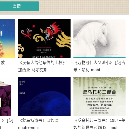
言情
蒙-
《没有人给他写信的上校》
《万物既伟大又渺小》 [英]吉
加西亚·马尔克斯-
米・哈利-mobi
epub+mobi+azw3
 [英]
《蒙马特遗书》邱妙津-
《反乌托邦三部曲：1984+美
f
epub+mobi
妙的新世界+我们》-epub