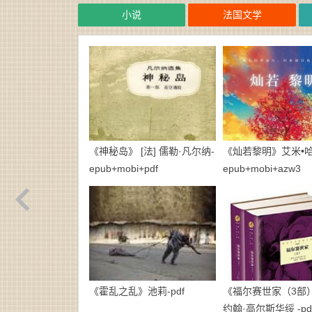
小说
法国文学
《神秘岛》 [法] 儒勒·凡尔纳-
《灿若黎明》艾米•哈
epub+mobi+pdf
epub+mobi+azw3
《霍乱之乱》池莉-pdf
《福尔赛世家（3部）》
约翰·高尔斯华绥 -pd