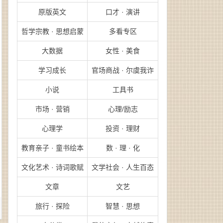
原版英文
口才 · 演讲
哲学宗教 · 思想启蒙
多看专区
大数据
女性 · 美食
学习成长
官场商战 · 尔虞我诈
小说
工具书
市场 · 营销
心理/励志
心理学
投资 · 理财
教育亲子 · 童书绘本
数 · 理 · 化
文化艺术 · 诗词歌赋
文学社会 · 人生百态
文章
文艺
旅行 · 探险
智慧 · 思想