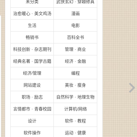
未分类
武侠玄幻 · 穿越修真
治愈暖心 · 美文鸡汤
漫画
生活
电影
畅销书
百科全书
科技创新 · 杂志期刊
管理 · 商业
经典名著 · 国学古籍
经济 · 金融
经济/管理
编程
网站建设
美妆 · 瘦身
职场 · 励志
自然科学 · 地理生物
言情都市 · 青春校园
计算机/网络
设计
软件 · 教程
软件操作
运动 · 健康