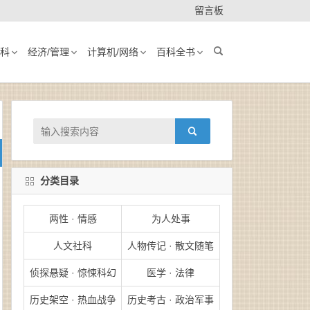
留言板
科
经济/管理
计算机/网络
百科全书
分类目录
两性 · 情感
为人处事
人文社科
人物传记 · 散文随笔
侦探悬疑 · 惊悚科幻
医学 · 法律
历史架空 · 热血战争
历史考古 · 政治军事