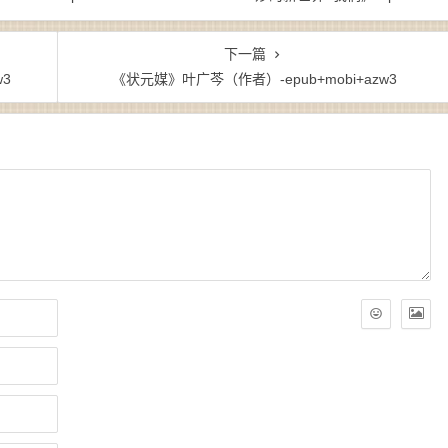
下一篇
3
《状元媒》叶广芩（作者）-epub+mobi+azw3