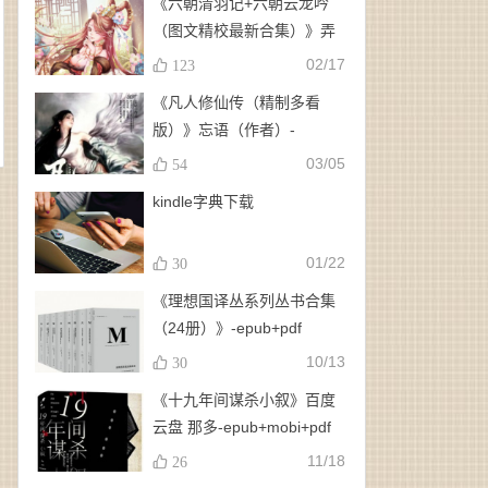
《六朝清羽记+六朝云龙吟
（图文精校最新合集）》弄
玉、龙璇（作者）-
02/17
123
epub+mobi+azw3
《凡人修仙传（精制多看
版）》忘语（作者）-
epub+mobi
03/05
54
kindle字典下载
01/22
30
《理想国译丛系列丛书合集
（24册）》-epub+pdf
10/13
30
《十九年间谋杀小叙》百度
云盘 那多-epub+mobi+pdf
11/18
26