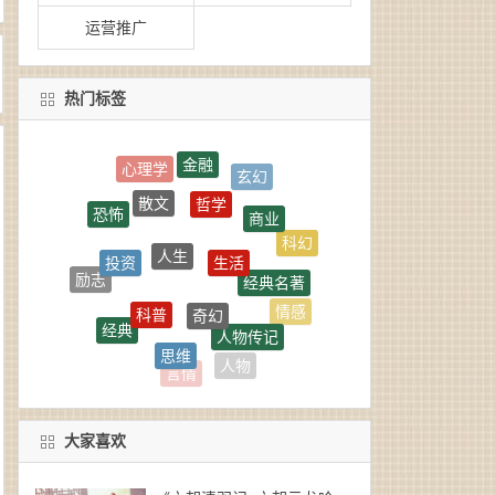
运营推广
热门标签
金融
玄幻
哲学
散文
商业
恐怖
人生
生活
科幻
投资
经典名著
励志
奇幻
科普
情感
经典
人物传记
思维
管理
悬疑
人物
言情
大家喜欢