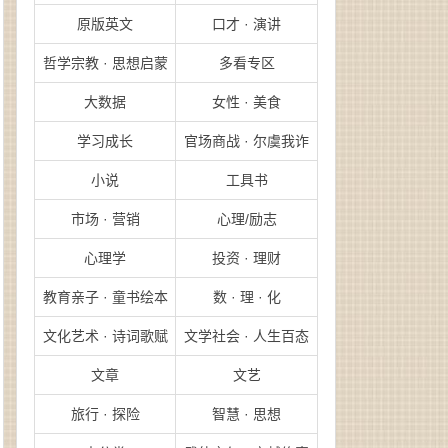
原版英文
口才 · 演讲
哲学宗教 · 思想启蒙
多看专区
大数据
女性 · 美食
学习成长
官场商战 · 尔虞我诈
小说
工具书
市场 · 营销
心理/励志
心理学
投资 · 理财
教育亲子 · 童书绘本
数 · 理 · 化
文化艺术 · 诗词歌赋
文学社会 · 人生百态
文章
文艺
旅行 · 探险
智慧 · 思想