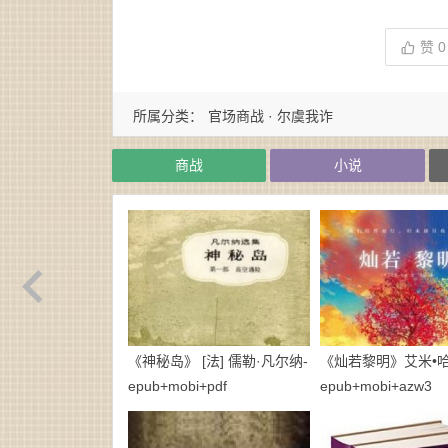
赞
0
所属分类：
官场商战 · 尔虞我诈
商战
小说
《神秘岛》 [法] 儒勒·凡尔纳-
《灿若黎明》艾米•哈
epub+mobi+pdf
epub+mobi+azw3