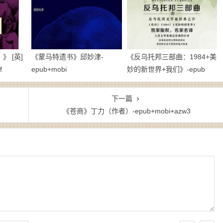
 [英]
《蒙马特遗书》邱妙津-
《反乌托邦三部曲：1984+美
f
epub+mobi
妙的新世界+我们》-epub
下一篇
《苍商》丁力（作者）-epub+mobi+azw3