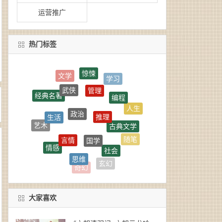
运营推广
热门标签
惊悚
管理
武侠
编程
经典名著
政治
推理
生活
人生
古典文学
艺术
国学
言情
随笔
情感
社会
思维
恐怖
军事
玄幻
奇幻
大家喜欢