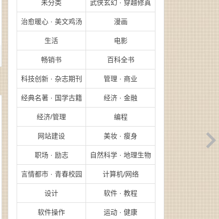
未分类
武侠玄幻 · 穿越修真
治愈暖心 · 美文鸡汤
漫画
生活
电影
畅销书
百科全书
科技创新 · 杂志期刊
管理 · 商业
经典名著 · 国学古籍
经济 · 金融
经济/管理
编程
网站建设
美妆 · 瘦身
职场 · 励志
自然科学 · 地理生物
言情都市 · 青春校园
计算机/网络
设计
软件 · 教程
软件操作
运动 · 健康