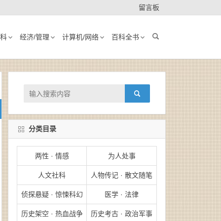
留言板
科
经济/管理
计算机/网络
百科全书
分类目录
两性 · 情感
为人处事
人文社科
人物传记 · 散文随笔
侦探悬疑 · 惊悚科幻
医学 · 法律
历史架空 · 热血战争
历史考古 · 政治军事