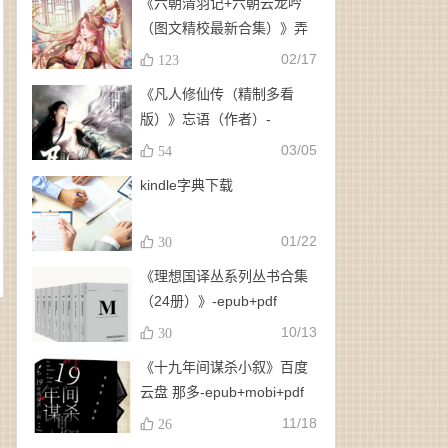
《六朝清羽记+六朝云龙吟
（图文精校最新合集）》弄
玉、龙璇（作者）-
02/17
123
epub+mobi+azw3
《凡人修仙传（精制多看
版）》忘语（作者）-
epub+mobi
03/05
54
kindle字典下载
01/22
30
《理想国译丛系列丛书合集
（24册）》-epub+pdf
10/13
30
《十九年间谋杀小叙》百度
云盘 那多-epub+mobi+pdf
11/18
26