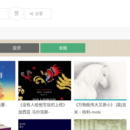
赏
分享
投资
金融
蒙-
《没有人给他写信的上校》
《万物既伟大又渺小》 [英]吉
加西亚·马尔克斯-
米・哈利-mobi
epub+mobi+azw3