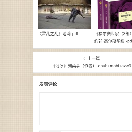
《霍乱之乱》池莉-pdf
《福尔赛世家（3部）》
约翰·高尔斯华绥 -pd
上一篇
《薄冰》刘英亭（作者）-epub+mobi+azw3
发表评论