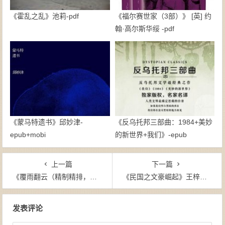
《霍乱之乱》池莉-pdf
《福尔赛世家（3部）》 [英] 约
翰·高尔斯华绥 -pdf
《蒙马特遗书》邱妙津-
《反乌托邦三部曲：1984+美妙
epub+mobi
的新世界+我们》-epub
上一篇
下一篇
《覆雨翻云（精制精排，好讀典藏繁体版）》黃易（作者）-epub+mobi
《民国之文豪崛起》王梓钧（作者）-epub+mobi
文章导航
发表评论