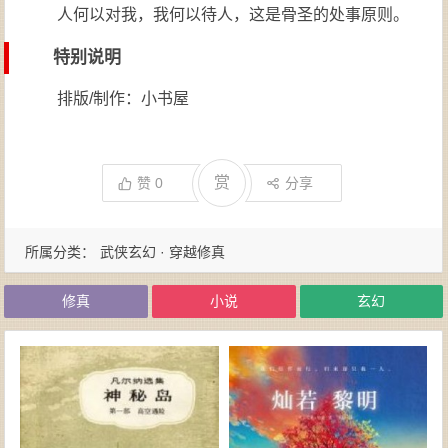
人何以对我，我何以待人，这是骨圣的处事原则。
特别说明
排版/制作：小书屋
赏
赞
0
分享
所属分类：
武侠玄幻 · 穿越修真
修真
小说
玄幻