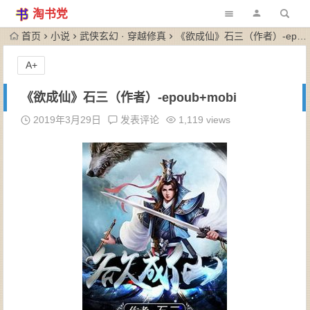
淘书党
首页
小说
武侠玄幻 · 穿越修真
《欲成仙》石三（作者）-epoub+mobi
A+
《欲成仙》石三（作者）-epoub+mobi
2019年3月29日
发表评论
1,119 views