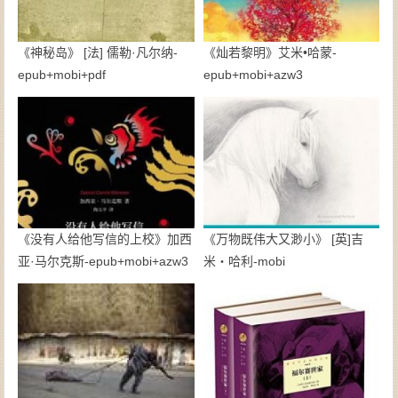
《神秘岛》 [法] 儒勒·凡尔纳-
《灿若黎明》艾米•哈蒙-
epub+mobi+pdf
epub+mobi+azw3
《没有人给他写信的上校》加西
《万物既伟大又渺小》 [英]吉
亚·马尔克斯-epub+mobi+azw3
米・哈利-mobi