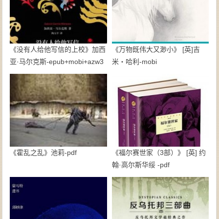
《没有人给他写信的上校》加西
《万物既伟大又渺小》 [英]吉
亚·马尔克斯-epub+mobi+azw3
米・哈利-mobi
《霍乱之乱》池莉-pdf
《福尔赛世家（3部）》 [英] 约
翰·高尔斯华绥 -pdf