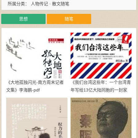
所属分类：
人物传记 · 散文随笔
思想
随笔
《大地孤独闪光-南方周末记者
《我们台湾这些年：一个台湾青
文集》李海鹏-pdf
年写给13亿大陆同胞的一封家
书》廖信忠-epub+mobi