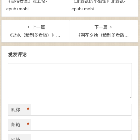
《卖桔者言》张五常-
《北野武的小酒馆》北野武-
epub+mobi
epub+mobi
上一篇
下一篇
《逝水（精制多看版）》汪曾祺（作者）-epub+mobi
《朝花夕拾（精制多看版）》鲁迅（作者）-epub+mobi
文章导航
发表评论
*
昵称
*
邮箱
网址