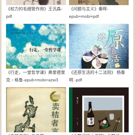
《权力的毛细管作用》王汎森-
《问题与主义》秦晖-
pdf
epub+mobi+pdf
《行走，一堂哲学课》弗里德里
《还原生活的十二法则》 杨春
克・格鲁-epub+mobi+azw3
明 -pdf