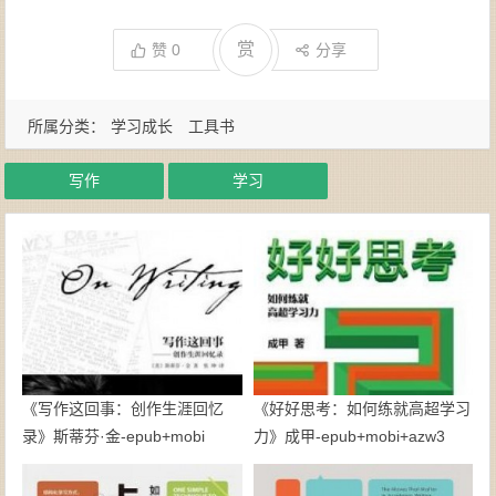
赏
赞
0
分享
所属分类：
学习成长
工具书
写作
学习
《写作这回事：创作生涯回忆
《好好思考：如何练就高超学习
录》斯蒂芬·金-epub+mobi
力》成甲-epub+mobi+azw3