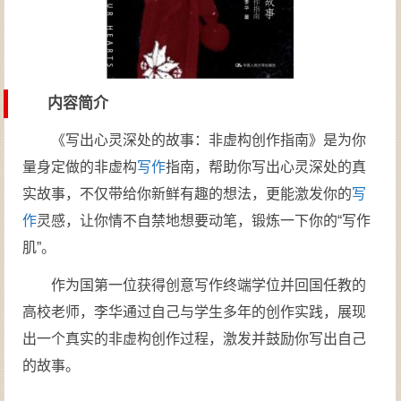
内容简介
《写出心灵深处的故事：非虚构创作指南》是为你
量身定做的非虚构
写作
指南，帮助你写出心灵深处的真
实故事，不仅带给你新鲜有趣的想法，更能激发你的
写
作
灵感，让你情不自禁地想要动笔，锻炼一下你的“写作
肌”。
作为国第一位获得创意写作终端学位并回国任教的
高校老师，李华通过自己与学生多年的创作实践，展现
出一个真实的非虚构创作过程，激发并鼓励你写出自己
的故事。