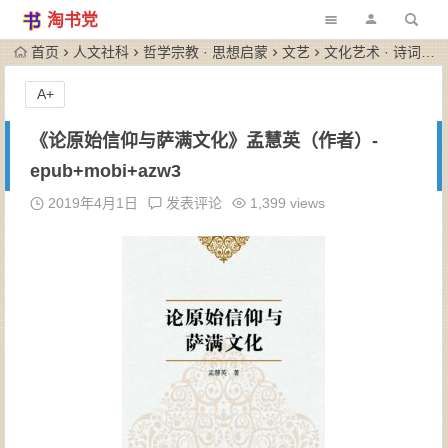
淘书党
首页
人文社科
哲学宗教 · 思想启蒙
文艺
文化艺术 · 诗词歌赋
A+
《论原始信仰与萨满文化》孟慧英（作者）-
epub+mobi+azw3
2019年4月1日
发表评论
1,399 views