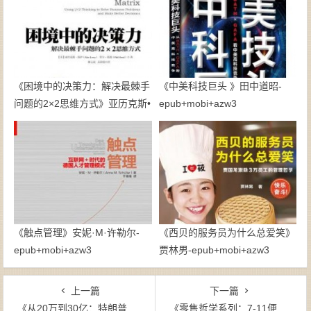
《困境中的决策力：解决最棘手
《中美科技巨头 》田中道昭-
问题的2×2思维方式》亚历克斯•
epub+mobi+azw3
洛伊-pdf
《触点管理》安妮·M·许勒尔-
《西贝的服务员为什么总爱笑》
epub+mobi+azw3
贾林男-epub+mobi+azw3
上一篇
下一篇
《从20万到30亿：特朗普自传》唐纳德・特朗普-mobi
《零售哲学系列：7-11便利店创始人自述（套装共2册）》铃木敏文-mobi