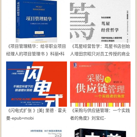
《项目管理精华：给非职业项目
《茑屋经营哲学：茑屋书店创始
经理人的项目管理书 》科丽•科
人增田宗昭只对员工传授的商业
歌昂;叙泽特•布莱克莫尔;詹姆士
思考》【日】增田宗昭-epub
•伍德-epub+mobi+azw3
《闪电式扩张 》[美] 里德 · 霍夫
《采购与供应链管理：一个实践
曼-epub+mobi
者的角度》刘宝红-
epub+mobi+azw3