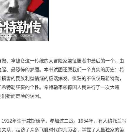
恺撒、拿破仑这一传统的大冒险家兼征服者中最后的一个，由
血腥、最恐怖的梦魇。本书试图还原我们一个真实的历史：希
和损害的民族利益情绪的极端爆发。疯狂的不仅仅是希特勒，
了希特勒狂妄的个性。希特勒率领德国人民进行了一次大赌
他们铤而走险的诱因。
912年生于威斯康辛，参加过二战。1954年，有人约托兰写
的关系，走访了众多飞艇时代的亲历者，掌握了大量独家的第