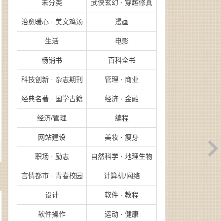
未分类
武侠玄幻 · 穿越修真
治愈暖心 · 美文鸡汤
漫画
生活
电影
畅销书
百科全书
科技创新 · 杂志期刊
管理 · 商业
经典名著 · 国学古籍
经济 · 金融
经济/管理
编程
网站建设
美妆 · 瘦身
职场 · 励志
自然科学 · 地理生物
言情都市 · 青春校园
计算机/网络
设计
软件 · 教程
软件操作
运动 · 健康