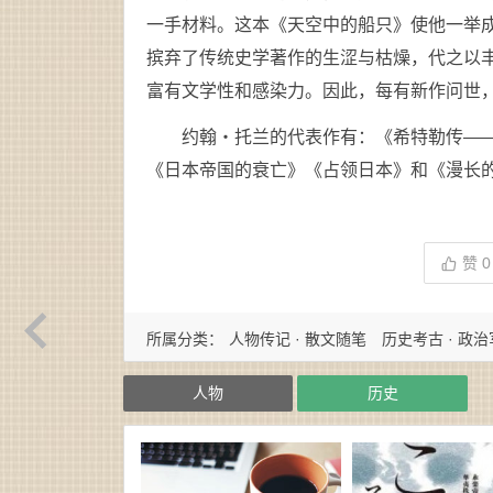
一手材料。这本《天空中的船只》使他一举成
摈弃了传统史学著作的生涩与枯燥，代之以
富有文学性和感染力。因此，每有新作问世
约翰・托兰的代表作有：《希特勒传—
《日本帝国的衰亡》《占领日本》和《漫长
赞
0
所属分类：
人物传记 · 散文随笔
历史考古 · 政
人物
历史