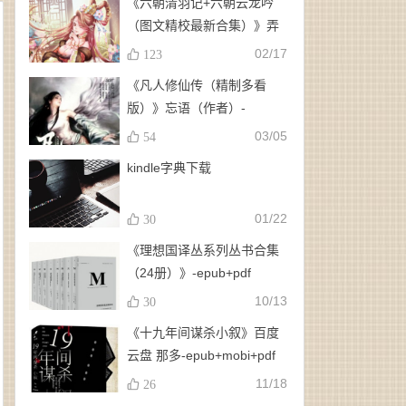
《六朝清羽记+六朝云龙吟
（图文精校最新合集）》弄
玉、龙璇（作者）-
02/17
123
epub+mobi+azw3
《凡人修仙传（精制多看
版）》忘语（作者）-
epub+mobi
03/05
54
kindle字典下载
01/22
30
《理想国译丛系列丛书合集
（24册）》-epub+pdf
10/13
30
《十九年间谋杀小叙》百度
云盘 那多-epub+mobi+pdf
11/18
26