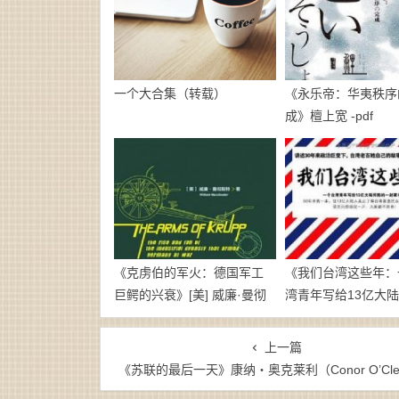
一个大合集（转载）
《永乐帝：华夷秩序
成》檀上宽 -pdf
《克虏伯的军火：德国军工
《我们台湾这些年：
巨鳄的兴衰》[美] 威廉·曼彻
湾青年写给13亿大
斯特-pdf
一封家书》廖信忠-
epub+mobi
上一篇
《苏联的最后一天》康纳・奥克莱利（Conor O’Clery）-mo