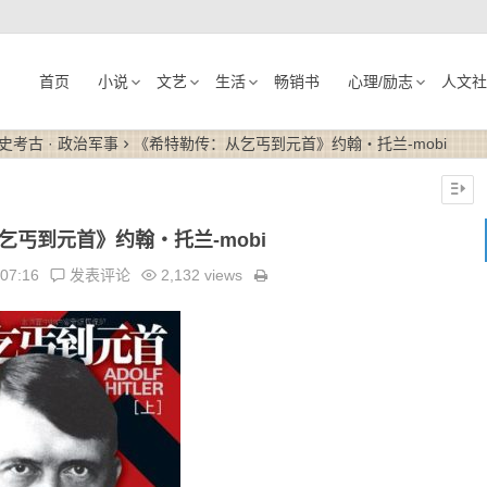
首页
小说
文艺
生活
畅销书
心理/励志
人文社
史考古 · 政治军事
《希特勒传：从乞丐到元首》约翰・托兰-mobi
乞丐到元首》约翰・托兰-mobi
:07:16
发表评论
2,132 views