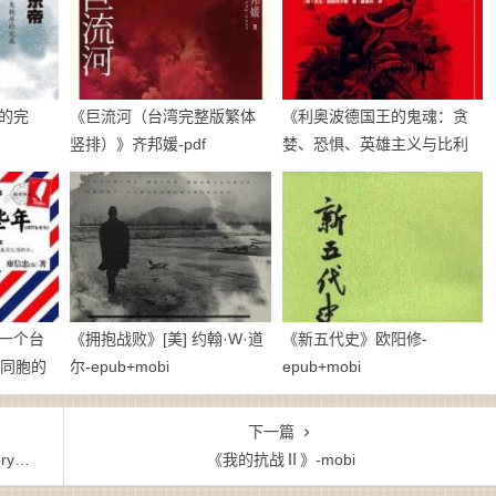
的完
《巨流河（台湾完整版繁体
《利奥波德国王的鬼魂：贪
竖排）》齐邦媛-pdf
婪、恐惧、英雄主义与比利
时的非洲殖民地》亚当·霍赫
希尔德-pdf
一个台
《拥抱战败》[美] 约翰·W·道
《新五代史》欧阳修-
陆同胞的
尔-epub+mobi
epub+mobi
下一篇
bi
《我的抗战Ⅱ》-mobi