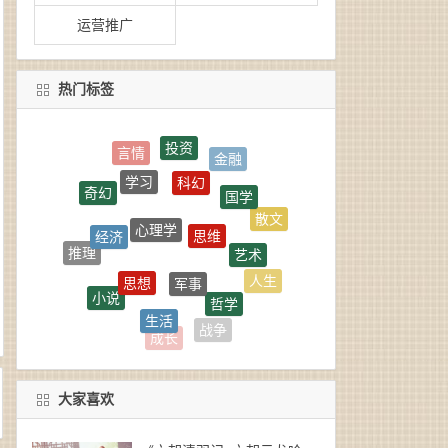
运营推广
热门标签
投资
金融
科幻
学习
国学
奇幻
心理学
思维
散文
经济
艺术
推理
军事
思想
人生
小说
哲学
生活
玄幻
古典文学
战争
成长
大家喜欢