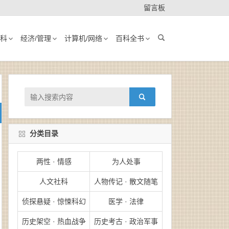
留言板
科
经济/管理
计算机/网络
百科全书
分类目录
两性 · 情感
为人处事
人文社科
人物传记 · 散文随笔
侦探悬疑 · 惊悚科幻
医学 · 法律
历史架空 · 热血战争
历史考古 · 政治军事