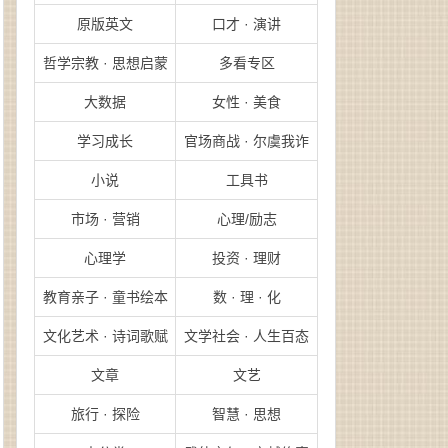
原版英文
口才 · 演讲
哲学宗教 · 思想启蒙
多看专区
大数据
女性 · 美食
学习成长
官场商战 · 尔虞我诈
小说
工具书
市场 · 营销
心理/励志
心理学
投资 · 理财
教育亲子 · 童书绘本
数 · 理 · 化
文化艺术 · 诗词歌赋
文学社会 · 人生百态
文章
文艺
旅行 · 探险
智慧 · 思想