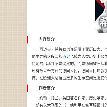
内容简介
阿道夫・希特勒也许是属于亚历山大、
他主导的这段二战
历史
也成为人类历史上最
特勒的出现并不是偶然的，而是德国被压抑
还有数以千万计的德国人民，德国人民造就
博，在欧洲大陆抢占更多的生存空间是驱使
作者简介
约翰・托兰，美国著名作家、历史学家。1
一部有关大飞艇的书，他利用在空军服役时