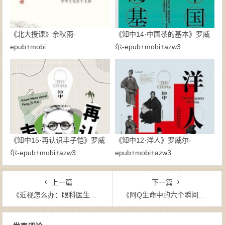
《北大授课》余秋雨-
《知中14·中国茶的基本》罗威
epub+mobi
尔-epub+mobi+azw3
《知中15·再认识丰子恺》罗威
《知中12·洋人》罗威尔-
尔-epub+mobi+azw3
epub+mobi+azw3
上一篇
下一篇
《近视怎么办：眼科医生教你正确配镜和治疗》-mobi
《阿Q生命中的六个瞬间》汪晖-mobi
文章导航