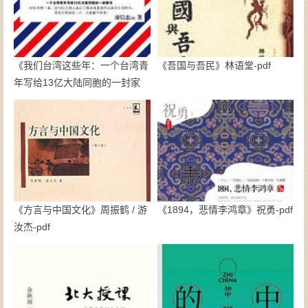
《我们台湾这些年：一个台湾青
《吾国与吾民》林语堂-pdf
年写给13亿大陆同胞的一封家
书》廖信忠-epub+mobi
《方言与中国文化》周振鹤 / 游
《1894，悲情李鸿章》祝勇-pdf
汝杰-pdf