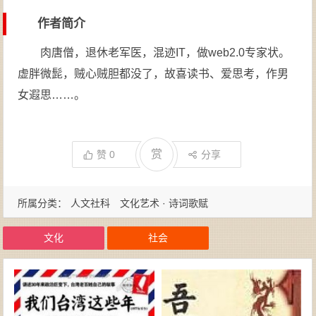
作者简介
肉唐僧，退休老军医，混迹IT，做web2.0专家状。
虚胖微髭，贼心贼胆都没了，故喜读书、爱思考，作男
女遐思……。
赏
赞
0
分享
所属分类：
人文社科
文化艺术 · 诗词歌赋
文化
社会