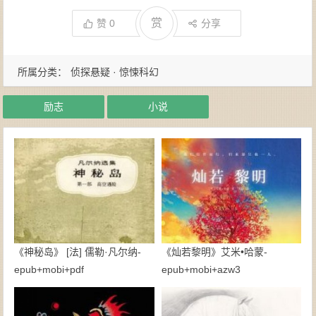
赏
赞
0
分享
所属分类：
侦探悬疑 · 惊悚科幻
励志
小说
《神秘岛》 [法] 儒勒·凡尔纳-
《灿若黎明》艾米•哈蒙-
epub+mobi+pdf
epub+mobi+azw3