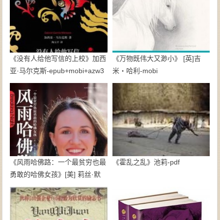
《没有人给他写信的上校》加西
《万物既伟大又渺小》 [英]吉
亚·马尔克斯-epub+mobi+azw3
米・哈利-mobi
《风雨哈佛路：一个最贫穷也最
《霍乱之乱》池莉-pdf
勇敢的哈佛女孩》[美] 莉丝·默
里-mobi