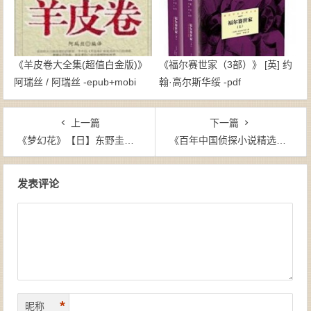
《羊皮卷大全集(超值白金版)》
《福尔赛世家（3部）》 [英] 约
阿瑞丝 / 阿瑞丝 -epub+mobi
翰·高尔斯华绥 -pdf
上一篇
下一篇
《梦幻花》【日】东野圭吾 -epub+azw3
《百年中国侦探小说精选（1-10卷）》- azw3
文章导航
发表评论
*
昵称