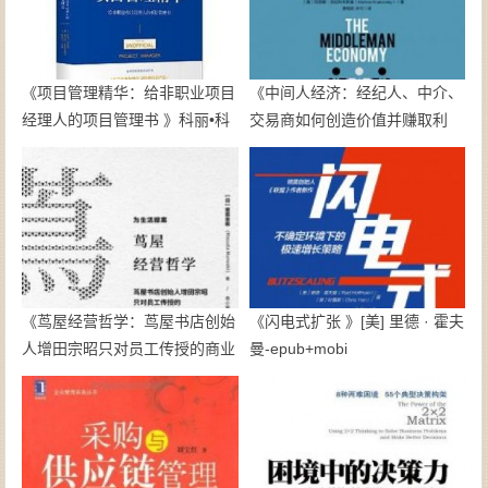
《项目管理精华：给非职业项目
《中间人经济：经纪人、中介、
经理人的项目管理书 》科丽•科
交易商如何创造价值并赚取利
歌昂;叙泽特•布莱克莫尔;詹姆士
润》[美]玛丽娜·克拉科夫斯基-
•伍德-epub+mobi+azw3
epub+mobi+azw3
《茑屋经营哲学：茑屋书店创始
《闪电式扩张 》[美] 里德 · 霍夫
人增田宗昭只对员工传授的商业
曼-epub+mobi
思考》【日】增田宗昭-epub