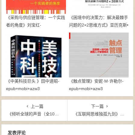
《采购与供应链管理：一个实践
《困境中的决策力：解决最棘手
者的角度》刘宝红-
问题的2×2思维方式》亚历克斯•
epub+mobi+azw3
洛伊-pdf
《中美科技巨头 》田中道昭-
《触点管理》安妮·M·许勒尔-
epub+mobi+azw3
epub+mobi+azw3
上一篇
下一篇
《倾听全球的声音（全10册）》-mobi
《互联网思维独孤九剑》赵大伟-mobi
文章导航
发表评论