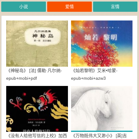
小说
爱情
言情
《神秘岛》 [法] 儒勒·凡尔纳-
《灿若黎明》艾米•哈蒙-
epub+mobi+pdf
epub+mobi+azw3
《没有人给他写信的上校》加西
《万物既伟大又渺小》 [英]吉