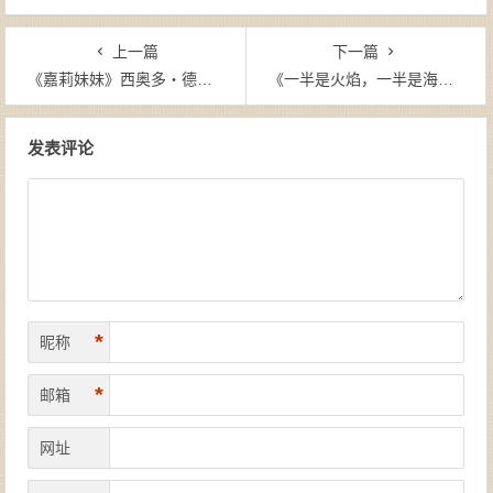
上一篇
下一篇
《嘉莉妹妹》西奥多・德莱塞-mobi
《一半是火焰，一半是海水》王朔-epub+mobi
文章导航
发表评论
*
昵称
*
邮箱
网址