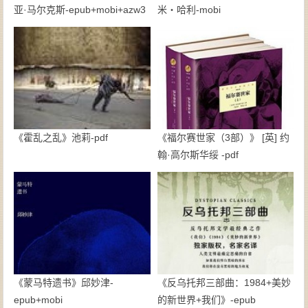
亚·马尔克斯-epub+mobi+azw3
米・哈利-mobi
《霍乱之乱》池莉-pdf
《福尔赛世家（3部）》 [英] 约
翰·高尔斯华绥 -pdf
《蒙马特遗书》邱妙津-
《反乌托邦三部曲：1984+美妙
epub+mobi
的新世界+我们》-epub