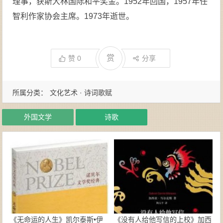
理事，获斯大林国际和平奖金。1952年回国，1957年任
智利作家协会主席。1973年逝世。
赏
赞
0
分享
所属分类：
文化艺术 · 诗词歌赋
外国文学
诗歌
《无命运的人生》凯尔泰斯•伊
《没有人给他写信的上校》加西