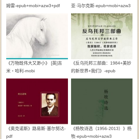
姆雷-epub+mobi+azw3+pdf
亚·马尔克斯-epub+mobi+azw3
《万物既伟大又渺小》 [英]吉
《反乌托邦三部曲：1984+美妙
米・哈利-mobi
的新世界+我们》-epub
《奥克诺斯》路易斯·塞尔努达-
《杨牧诗选（1956-2013）》杨
pdf
牧-epub+mobi+azw3