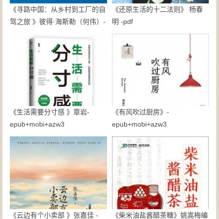
《寻路中国：从乡村到工厂的自
《还原生活的十二法则》 杨春
驾之旅 》彼得·海斯勒（何伟）-
明 -pdf
《生活需要分寸感 》章岩-
《有风吹过厨房》-
epub+mobi+azw3
epub+mobi+azw3
《云边有个小卖部 》张嘉佳 -
《柴米油盐酱醋茶糖》姚嵩梅编