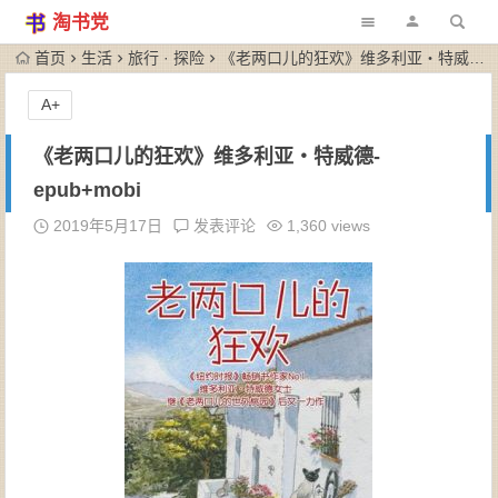
淘书党
首页
生活
旅行 · 探险
《老两口儿的狂欢》维多利亚・特威德-epub+mobi
A+
《老两口儿的狂欢》维多利亚・特威德-
epub+mobi
2019年5月17日
发表评论
1,360 views