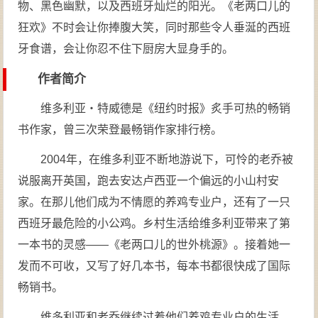
物、黑色幽默，以及西班牙灿烂的阳光。《老两口儿的
狂欢》不时会让你捧腹大笑，同时那些令人垂涎的西班
牙食谱，会让你忍不住下厨房大显身手的。
作者简介
维多利亚・特威德是《纽约时报》炙手可热的畅销
书作家，曾三次荣登最畅销作家排行榜。
2004年，在维多利亚不断地游说下，可怜的老乔被
说服离开英国，跑去安达卢西亚一个偏远的小山村安
家。在那儿他们成为不情愿的养鸡专业户，还有了一只
西班牙最危险的小公鸡。乡村生活给维多利亚带来了第
一本书的灵感——《老两口儿的世外桃源》。接着她一
发而不可收，又写了好几本书，每本书都很快成了国际
畅销书。
维多利亚和老乔继续过着他们养鸡专业户的生活，