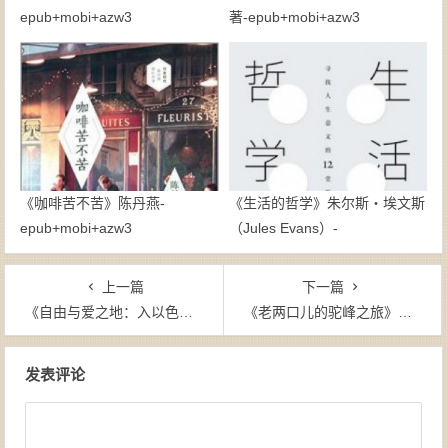
epub+mobi+azw3
著-epub+mobi+azw3
《咖啡苦不苦》陈丹燕-
《生活的哲学》朱尔斯・埃文斯
epub+mobi+azw3
（Jules Evans）-
epub+mobi+azw3
上一篇
下一篇
《自由与爱之地：入以色列记》云也退-epub+mobi
《老两口儿的驼峰之旅》维多利亚・特威德-epub+mobi
文章导航
发表评论