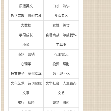
原版英文
口才 · 演讲
哲学宗教 · 思想启蒙
多看专区
大数据
女性 · 美食
学习成长
官场商战 · 尔虞我诈
小说
工具书
市场 · 营销
心理/励志
心理学
投资 · 理财
教育亲子 · 童书绘本
数 · 理 · 化
文化艺术 · 诗词歌赋
文学社会 · 人生百态
文章
文艺
旅行 · 探险
智慧 · 思想