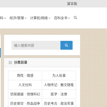
留言板
科
经济/管理
计算机/网络
百科全书
分类目录
两性 · 情感
为人处事
人文社科
人物传记 · 散文随笔
侦探悬疑 · 惊悚科幻
医学 · 法律
历史架空 · 热血战争
历史考古 · 政治军事