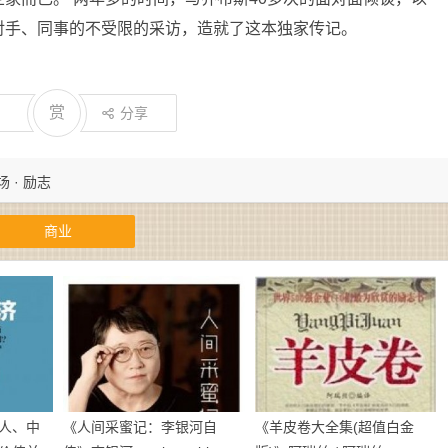
对手、同事的不受限的采访，造就了这本独家传记。
赏
分享
场 · 励志
商业
人、中
《人间采蜜记：李银河自
《羊皮卷大全集(超值白金