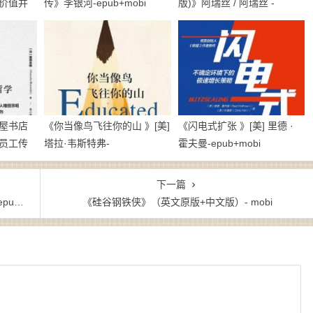
价值并
传》李银河-epub+mobi
版)》阿瑞丝 / 阿瑞丝 -
娜·克拉科
epub+mobi
azw3
屋书店
《你当像鸟飞往你的山 》[美]
《闪电式扩张 》[美] 里德 ·
员工传
塔拉·韦斯特弗-
霍夫曼-epub+mobi
】增田
epub+mobi+azw3
下一篇
w3
《硅谷钢铁侠》（英文原版+中文版）- mobi