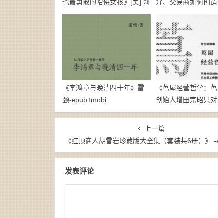
也最勇敢的哈佛女孩》[美] 莉
介、交易商如何创造
丝·默里-mobi
赚取利润》[美]玛丽
夫斯基-epub+mobi+
《李鸿章与晚清四十年》雷
《茑屋经营哲学：茑
颐-epub+mobi
创始人增田宗昭只对
授的商业思考》【日
宗昭-epub
上一篇
《红顶商人胡雪岩珍藏版大全集（套装共6册）》 -epub+az
发表评论