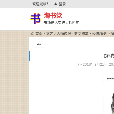
欢迎光临！
登录
淘书党
书籍是人类进步的阶梯
首页
文艺
人物传记 · 散文随笔
经济/管理
管
A+
《乔布
2018年9月21日
20