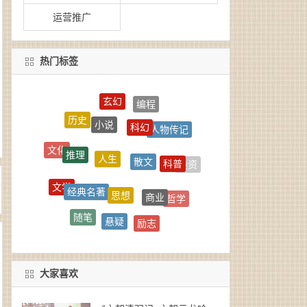
运营推广
热门标签
玄幻
编程
小说
科幻
历史
人物传记
人生
推理
散文
文化
科普
投资
经典名著
思想
文学
商业
哲学
悬疑
随笔
励志
人物
旅行
武侠
大家喜欢