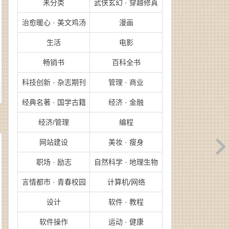
未分类
武侠玄幻 · 穿越修真
治愈暖心 · 美文鸡汤
漫画
生活
电影
畅销书
百科全书
科技创新 · 杂志期刊
管理 · 商业
经典名著 · 国学古籍
经济 · 金融
经济/管理
编程
网站建设
美妆 · 瘦身
职场 · 励志
自然科学 · 地理生物
言情都市 · 青春校园
计算机/网络
设计
软件 · 教程
软件操作
运动 · 健康