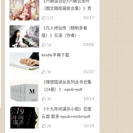
《六朝清羽记+六朝云龙吟
（图文精校最新合集）》弄
玉、龙璇（作者）-
02/17
123
epub+mobi+azw3
《凡人修仙传（精制多看
版）》忘语（作者）-
epub+mobi
03/05
54
kindle字典下载
01/22
30
《理想国译丛系列丛书合集
（24册）》-epub+pdf
10/13
30
《十九年间谋杀小叙》百度
云盘 那多-epub+mobi+pdf
11/18
26