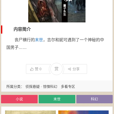
内容简介
丧尸横行的
末世
，吉尔和妮可遇到了一个神秘的中
国男子……
赏
赞
0
分享
所属分类：
侦探悬疑 · 惊悚科幻
多看专区
小说
末世
科幻