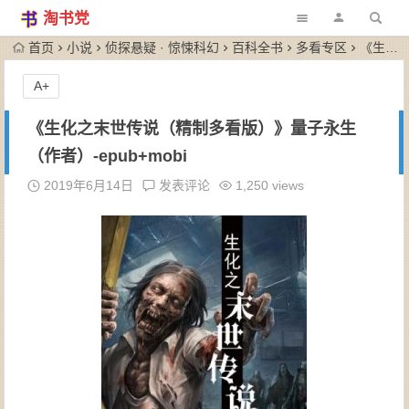
淘书党
首页
小说
侦探悬疑 · 惊悚科幻
百科全书
多看专区
《生化之末世传说（精制多看版）》量子永生（作者）-epub+mobi
A+
《生化之末世传说（精制多看版）》量子永生
（作者）-epub+mobi
2019年6月14日
发表评论
1,250 views