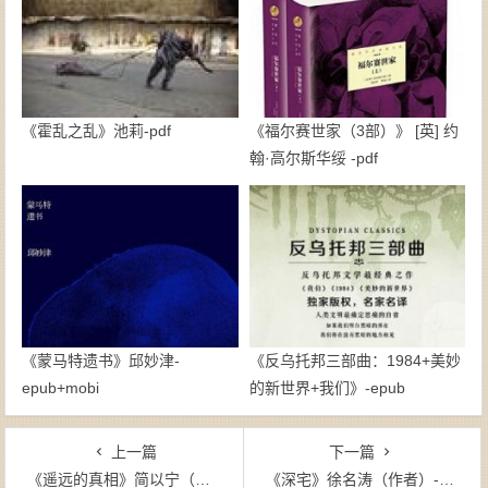
《霍乱之乱》池莉-pdf
《福尔赛世家（3部）》 [英] 约
翰·高尔斯华绥 -pdf
《蒙马特遗书》邱妙津-
《反乌托邦三部曲：1984+美妙
epub+mobi
的新世界+我们》-epub
上一篇
下一篇
《遥远的真相》简以宁（作者）-epub+mobi+azw3
《深宅》徐名涛（作者）-epub+mobi+azw3