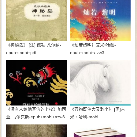
《神秘岛》 [法] 儒勒·凡尔纳-
《灿若黎明》艾米•哈蒙-
epub+mobi+pdf
epub+mobi+azw3
《没有人给他写信的上校》加西
《万物既伟大又渺小》 [英]吉
亚·马尔克斯-epub+mobi+azw3
米・哈利-mobi