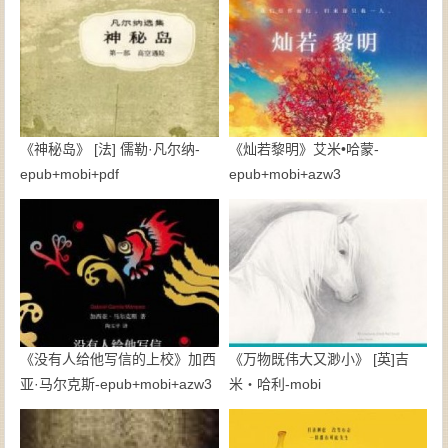
《神秘岛》 [法] 儒勒·凡尔纳-
《灿若黎明》艾米•哈蒙-
epub+mobi+pdf
epub+mobi+azw3
《没有人给他写信的上校》加西
《万物既伟大又渺小》 [英]吉
亚·马尔克斯-epub+mobi+azw3
米・哈利-mobi