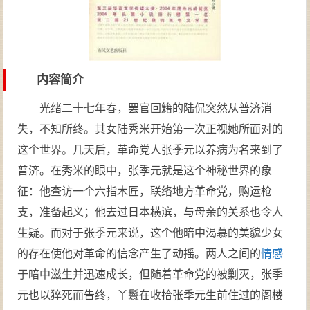
内容简介
光绪二十七年春，罢官回籍的陆侃突然从普济消
失，不知所终。其女陆秀米开始第一次正视她所面对的
这个世界。几天后，革命党人张季元以养病为名来到了
普济。在秀米的眼中，张季元就是这个神秘世界的象
征：他查访一个六指木匠，联络地方革命党，购运枪
支，准备起义；他去过日本横滨，与母亲的关系也令人
生疑。而对于张季元来说，这个他暗中渴慕的美貌少女
的存在使他对革命的信念产生了动摇。两人之间的
情感
于暗中滋生并迅速成长，但随着革命党的被剿灭，张季
元也以猝死而告终，丫鬟在收拾张季元生前住过的阁楼