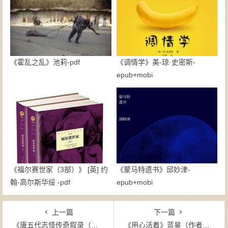
《霍乱之乱》池莉-pdf
《调情学》美-琼·史密斯-
epub+mobi
《福尔赛世家（3部）》 [英] 约
《蒙马特遗书》邱妙津-
翰·高尔斯华绥 -pdf
epub+mobi
上一篇
下一篇
《唐五代志怪传奇叙录（增订本，繁体版）》李剑国（作者）-epub+mobi+azw3
《用心活着》蓝昊（作者）-epub+mobi+azw3