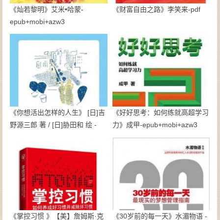
《灿若黎明》艾米•哈蒙-
《财富自由之路》李笑来-pdf
epub+mobi+azw3
《你想活出怎样的人生》 [日]吉
《好好思考：如何练就高超学习
野源三郎 著 / [日]胁田和 绘 -
力》成甲-epub+mobi+azw3
epub+mobi
《掌控习惯 》【美】詹姆斯·克
《30岁前的每一天》水湄物语 -