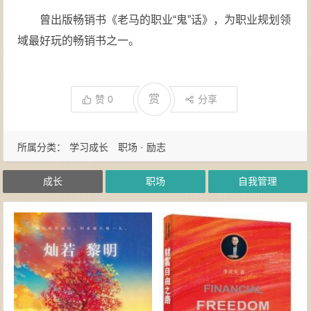
曾出版畅销书《老马的职业“鬼”话》，为职业规划领
域最好玩的畅销书之一。
赏
赞
0
分享
所属分类：
学习成长
职场 · 励志
成长
职场
自我管理