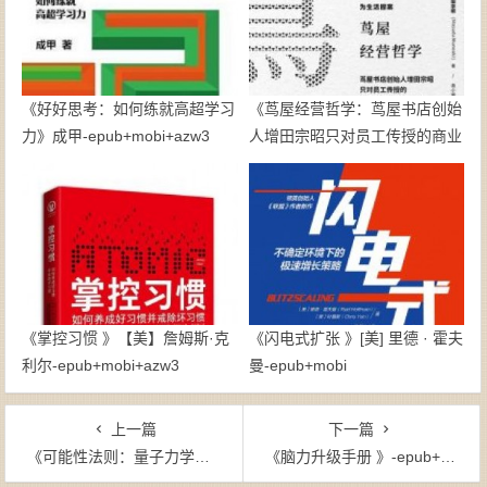
《好好思考：如何练就高超学习
《茑屋经营哲学：茑屋书店创始
力》成甲-epub+mobi+azw3
人增田宗昭只对员工传授的商业
思考》【日】增田宗昭-epub
《掌控习惯 》【美】詹姆斯·克
《闪电式扩张 》[美] 里德 · 霍夫
利尔-epub+mobi+azw3
曼-epub+mobi
上一篇
下一篇
《可能性法则：量子力学如何改善思考、生活和爱的方式（你对人生所有的不确定性恐慌，从这本书里可以找到答案）》梅尔·施瓦茨-epub+mobi
《脑力升级手册 》-epub+mobi+azw3