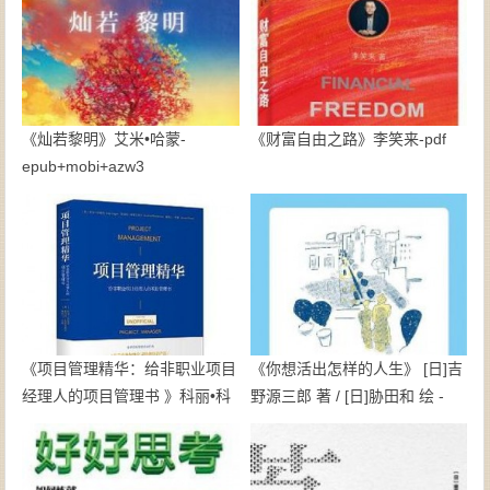
《灿若黎明》艾米•哈蒙-
《财富自由之路》李笑来-pdf
epub+mobi+azw3
《项目管理精华：给非职业项目
《你想活出怎样的人生》 [日]吉
经理人的项目管理书 》科丽•科
野源三郎 著 / [日]胁田和 绘 -
歌昂;叙泽特•布莱克莫尔;詹姆士
epub+mobi
•伍德-epub+mobi+azw3