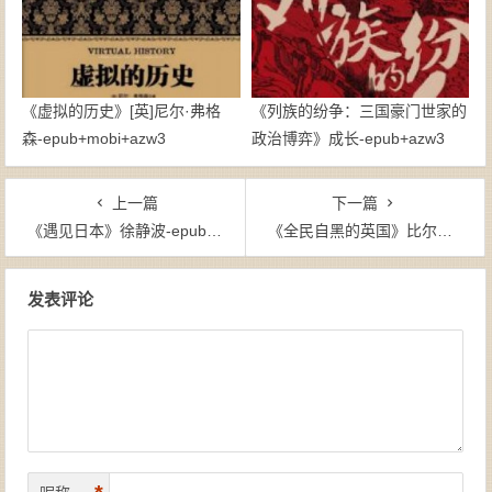
《虚拟的历史》[英]尼尔·弗格
《列族的纷争：三国豪门世家的
森-epub+mobi+azw3
政治博弈》成长-epub+azw3
上一篇
下一篇
《遇见日本》徐静波-epub+mobi+azw3
《全民自黑的英国》比尔・布莱森-epub+mobi+azw3
文章导航
发表评论