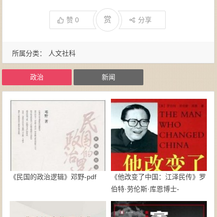
赏
赞
0
分享
所属分类：
人文社科
政治
新闻
《民国的政治逻辑》邓野-pdf
《他改变了中国：江泽民传》罗
伯特·劳伦斯·库恩博士-
epub+mobi