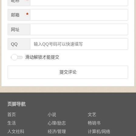
*
昵称
*
邮箱
网址
QQ
滑动解锁才能提交
页脚导航
首页
小说
文艺
生活
心理/励志
畅销书
人文社科
经济/管理
计算机/网络