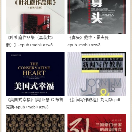
《叶礼庭作品集（套装共3
《寡头》戴维・霍夫曼-
册）》-epub+mobi+azw3
epub+mobi+azw3
《美国式幸福》[美]亚瑟·C.布鲁
《新闻写作教程》刘明华-pdf
克斯-epub+mobi+azw3