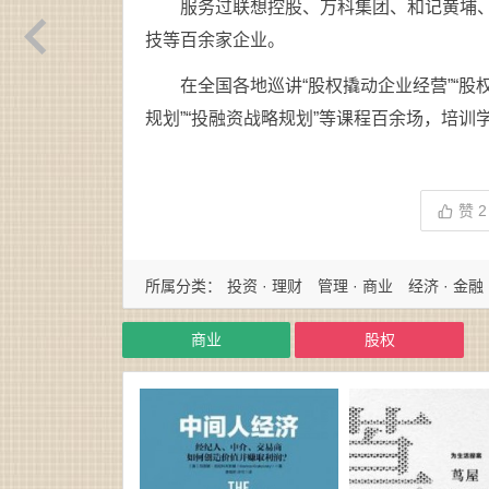
服务过联想控股、万科集团、和记黄埔
技等百余家企业。
在全国各地巡讲“股权撬动企业经营”“股
规划”“投融资战略规划”等课程百余场，培训
赞
2
所属分类：
投资 · 理财
管理 · 商业
经济 · 金融
商业
股权