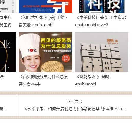
屋书店
《闪电式扩张 》[美] 里德 ·
《中美科技巨头 》田中道昭-
员工传
霍夫曼-epub+mobi
epub+mobi+azw3
】增田
浩-
《西贝的服务员为什么总爱
《智能战略 》曾鸣-
笑》贾林男-
epub+mobi
epub+mobi+azw3
下一篇
w3
《水平思考：如何开启创造力》[英]爱德华·德博诺-epub+azw3