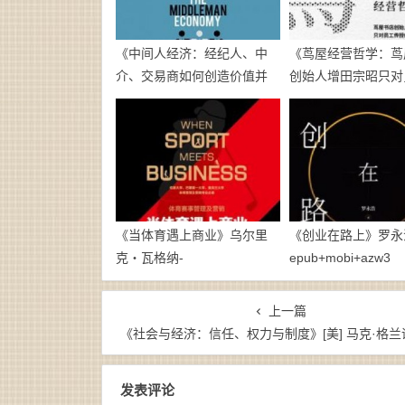
《中间人经济：经纪人、中
《茑屋经营哲学：茑
介、交易商如何创造价值并
创始人增田宗昭只对
赚取利润》[美]玛丽娜·克拉科
授的商业思考》【日
夫斯基-epub+mobi+azw3
宗昭-epub
《当体育遇上商业》乌尔里
《创业在路上》罗永
克・瓦格纳-
epub+mobi+azw3
epub+mobi+azw3
上一篇
《社会与经济：信任、权力与制度》[美] 马克·格兰诺维特-epub+mobi+az
发表评论