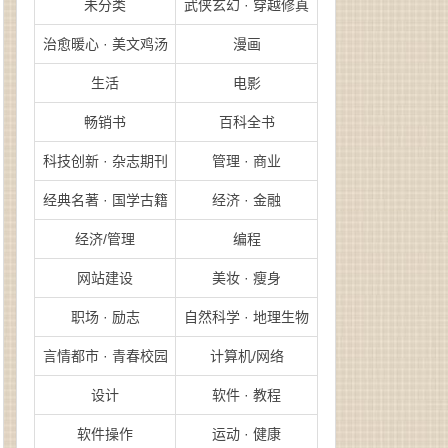
未分类
武侠玄幻 · 穿越修真
治愈暖心 · 美文鸡汤
漫画
生活
电影
畅销书
百科全书
科技创新 · 杂志期刊
管理 · 商业
经典名著 · 国学古籍
经济 · 金融
经济/管理
编程
网站建设
美妆 · 瘦身
职场 · 励志
自然科学 · 地理生物
言情都市 · 青春校园
计算机/网络
设计
软件 · 教程
软件操作
运动 · 健康