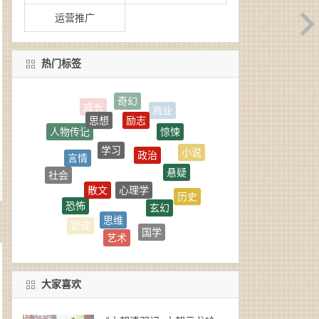
运营推广
热门标签
励志
思想
惊悚
人物传记
学习
政治
言情
小说
悬疑
心理学
散文
社会
历史
玄幻
恐怖
随笔
思维
经典名著
国学
管理
艺术
生活
武侠
大家喜欢