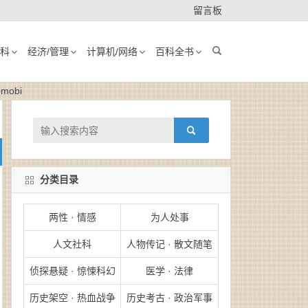
留言板
科
经济/管理
计算机/网络
百科全书
obi
分类目录
两性 · 情感
为人处事
人文社科
人物传记 · 散文随笔
侦探悬疑 · 惊悚科幻
医学 · 法律
历史架空 · 热血战争
历史考古 · 政治军事