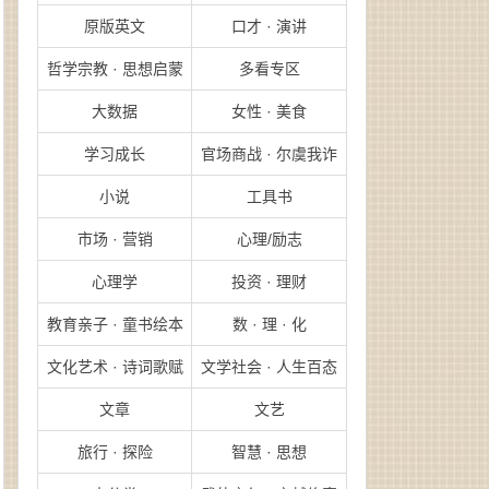
原版英文
口才 · 演讲
哲学宗教 · 思想启蒙
多看专区
大数据
女性 · 美食
学习成长
官场商战 · 尔虞我诈
小说
工具书
市场 · 营销
心理/励志
心理学
投资 · 理财
教育亲子 · 童书绘本
数 · 理 · 化
文化艺术 · 诗词歌赋
文学社会 · 人生百态
文章
文艺
旅行 · 探险
智慧 · 思想