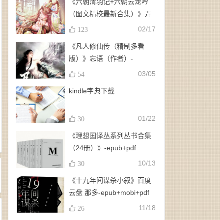
《六朝清羽记+六朝云龙吟
（图文精校最新合集）》弄
玉、龙璇（作者）-
02/17
123
epub+mobi+azw3
《凡人修仙传（精制多看
版）》忘语（作者）-
epub+mobi
03/05
54
kindle字典下载
01/22
30
《理想国译丛系列丛书合集
（24册）》-epub+pdf
10/13
30
《十九年间谋杀小叙》百度
云盘 那多-epub+mobi+pdf
11/18
26