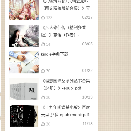
《六朝清羽记+六朝云龙吟
（图文精校最新合集）》弄
玉、龙璇（作者）-
02/17
123
epub+mobi+azw3
《凡人修仙传（精制多看
版）》忘语（作者）-
epub+mobi
03/05
54
kindle字典下载
01/22
30
《理想国译丛系列丛书合集
（24册）》-epub+pdf
10/13
30
《十九年间谋杀小叙》百度
云盘 那多-epub+mobi+pdf
11/18
26