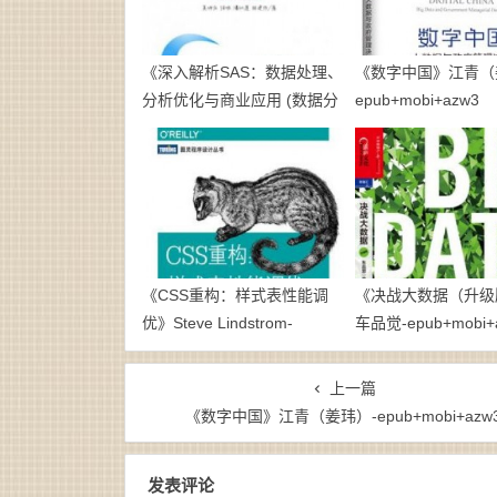
《深入解析SAS：数据处理、
《数字中国》江青（
分析优化与商业应用 (数据分
epub+mobi+azw3
析技术丛书)》林建伟 等 (作
者)-epub+azw3
《CSS重构：样式表性能调
《决战大数据（升级
优》Steve Lindstrom-
车品觉-epub+mobi+
epub+mobi
上一篇
《数字中国》江青（姜玮）-epub+mobi+azw
发表评论