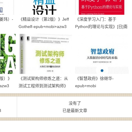
姜玮）-
《精益设计（第2版）》Jeff
《深度学习入门：基于
Gothelf-epub+mobi+azw3
Python的理论与实现》[日]斋
藤康毅-epub+mobi+azw3
版）》
《测试架构师修炼之道：从
《智慧政府》徐继华-
azw3
测试工程师到测试架构师》
epub+mobi
刘琛梅 -epub+mobi
没有了
3
已是最新文章