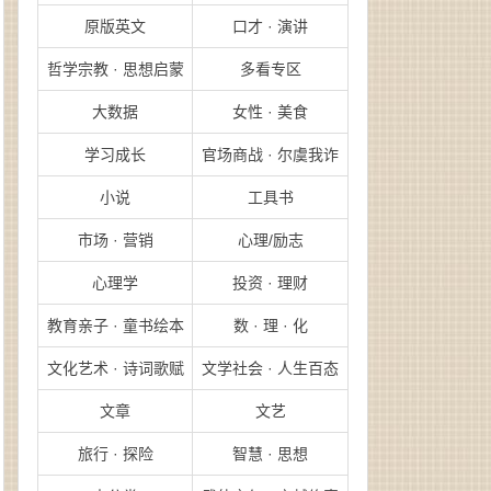
原版英文
口才 · 演讲
哲学宗教 · 思想启蒙
多看专区
大数据
女性 · 美食
学习成长
官场商战 · 尔虞我诈
小说
工具书
市场 · 营销
心理/励志
心理学
投资 · 理财
教育亲子 · 童书绘本
数 · 理 · 化
文化艺术 · 诗词歌赋
文学社会 · 人生百态
文章
文艺
旅行 · 探险
智慧 · 思想