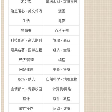
未分类
武侠玄幻 · 穿越修真
治愈暖心 · 美文鸡汤
漫画
生活
电影
畅销书
百科全书
科技创新 · 杂志期刊
管理 · 商业
经典名著 · 国学古籍
经济 · 金融
经济/管理
编程
网站建设
美妆 · 瘦身
职场 · 励志
自然科学 · 地理生物
言情都市 · 青春校园
计算机/网络
设计
软件 · 教程
软件操作
运动 · 健康