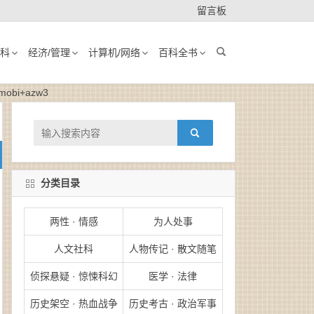
留言板
科
经济/管理
计算机/网络
百科全书
bi+azw3
分类目录
两性 · 情感
为人处事
人文社科
人物传记 · 散文随笔
侦探悬疑 · 惊悚科幻
医学 · 法律
历史架空 · 热血战争
历史考古 · 政治军事