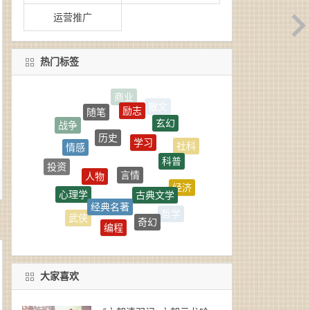
运营推广
热门标签
励志
随笔
玄幻
历史
学习
战争
情感
社科
科普
言情
人物
投资
古典文学
经济
心理学
经典名著
生活
奇幻
武侠
哲学
编程
科幻
小说
大家喜欢