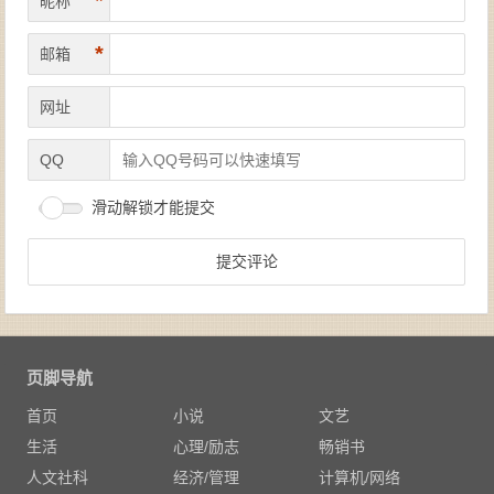
*
昵称
*
邮箱
网址
QQ
滑动解锁才能提交
页脚导航
首页
小说
文艺
生活
心理/励志
畅销书
人文社科
经济/管理
计算机/网络