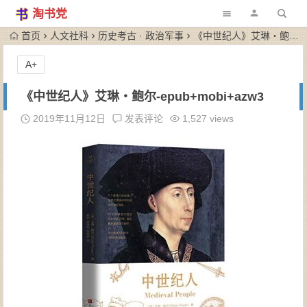
淘书党
首页
人文社科
历史考古 · 政治军事
《中世纪人》艾琳・鲍尔-epub+mobi+azw3
A+
《中世纪人》艾琳・鲍尔-epub+mobi+azw3
2019年11月12日
发表评论
1,527 views