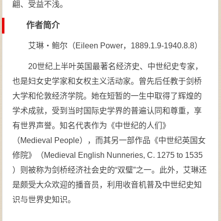
翩、受益不浅。
作者简介
艾琳・鲍尔（Eileen Power，1889.1.9-1940.8.8）
20世纪上半叶英国最著名经济史、中世纪史专家，
也是妇女史学家和女权主义活动家。曾先后任教于剑桥
大学和伦敦经济学院。她在短暂的一生中取得了辉煌的
学术成就，受到当时国际史学界的普遍认同和尊重，享
有世界声誉。知名代表作为《中世纪的人们》
（Medieval People），而其另一部作品《中世纪英国女
修院》（Medieval English Nunneries, C. 1275 to 1535
）则被称为剑桥经济社会史的“双璧”之一。此外，艾琳还
是颇受大众欢迎的播音员，利用收音机普及中世纪史知
识与世界史知识。