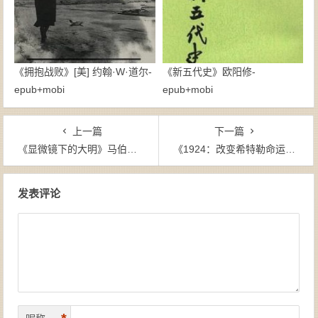
《拥抱战败》[美] 约翰·W·道尔-
《新五代史》欧阳修-
epub+mobi
epub+mobi
上一篇
下一篇
《显微镜下的大明》马伯庸-epub+mobi+azw3
《1924：改变希特勒命运的一年》(美) 彼得・罗斯・兰奇-epub+mobi+azw3
文章导航
发表评论