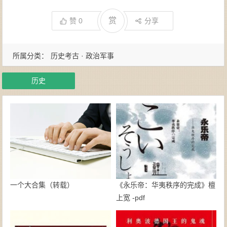
赏
赞
0
分享
所属分类：
历史考古 · 政治军事
历史
一个大合集（转载）
《永乐帝：华夷秩序的完成》檀
上宽 -pdf