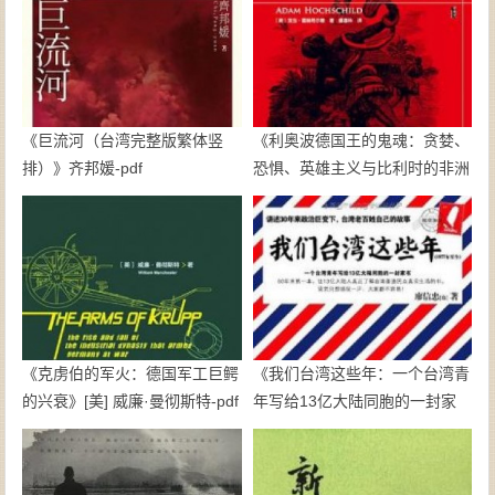
《巨流河（台湾完整版繁体竖
《利奥波德国王的鬼魂：贪婪、
排）》齐邦媛-pdf
恐惧、英雄主义与比利时的非洲
殖民地》亚当·霍赫希尔德-pdf
《克虏伯的军火：德国军工巨鳄
《我们台湾这些年：一个台湾青
的兴衰》[美] 威廉·曼彻斯特-pdf
年写给13亿大陆同胞的一封家
书》廖信忠-epub+mobi