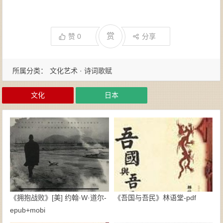
赏
赞
0
分享
所属分类：
文化艺术 · 诗词歌赋
文化
日本
《拥抱战败》[美] 约翰·W·道尔-
《吾国与吾民》林语堂-pdf
epub+mobi