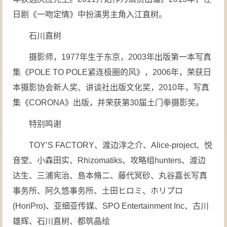
日剧《一吻定情》中扮演男主角入江直树。
石川直树
摄影师，1977年生于东京，2003年出版第一本写真
集《POLE TO POLE紧连极圈的风》，2006年，荣获日
本摄影协会新人奖、讲谈社出版文化奖，2010年，写真
集《CORONA》出版，并荣获第30届土门拳摄影奖。
特别鸣谢
TOY’S FACTORY、渡边淳之介、Alice-project、悦
音堂、小森田实、Rhizomatiks、攻略组hunters、渡边
达生、三浦宪治、島本脩二、藤代冥砂、丸谷嘉长写真
事务所、阿久悠事务所、土田ヒロミ、ホリプロ
(HoriPro)、亚细亚传媒、SPO Entertainment Inc、古川
雄辉、石川直树、都筑晶绘