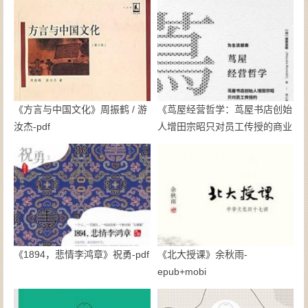
《方言与中国文化》周振鹤 / 游
《茑屋经营哲学：茑屋书店创始
汝杰-pdf
人增田宗昭只对员工传授的商业
思考》【日】增田宗昭-epub
《1894，悲情李鸿章》祝勇-pdf
《北大授课》余秋雨-
epub+mobi