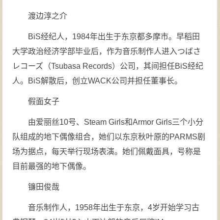
渡边淳之介
BiS经纪人，1984年出生于东京都多摩市。早稻田
大学政治经济学部毕业后，作为音乐制作人进入つばさ
レコーズ（Tsubasa Records）公司，其间担任BiS经纪
人。BiS解散后，创立WACK公司并担任董事长。
假面女子
由爱丽丝10号、Steam Girls和Armor Girls三个小分
队组成的地下偶像组合，她们以东京秋叶原的PARMS剧
场为据点，每天举行现场表演。她们佩戴面具，号称是
目前最强的地下偶像。
镰田俊哉
音乐制作人，1958年出生于东京，4岁开始学习古