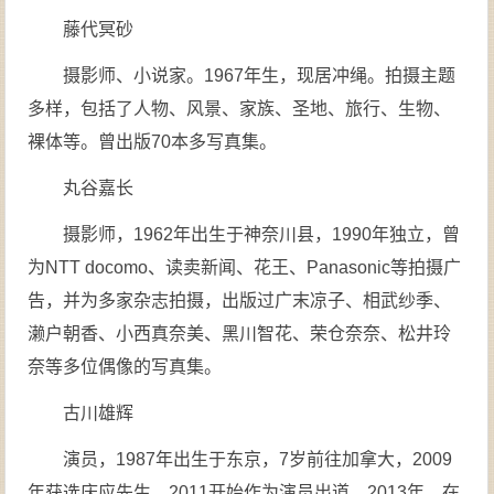
藤代冥砂
摄影师、小说家。1967年生，现居冲绳。拍摄主题
多样，包括了人物、风景、家族、圣地、旅行、生物、
裸体等。曾出版70本多写真集。
丸谷嘉长
摄影师，1962年出生于神奈川县，1990年独立，曾
为NTT docomo、读卖新闻、花王、Panasonic等拍摄广
告，并为多家杂志拍摄，出版过广末凉子、相武纱季、
濑户朝香、小西真奈美、黑川智花、荣仓奈奈、松井玲
奈等多位偶像的写真集。
古川雄辉
演员，1987年出生于东京，7岁前往加拿大，2009
年获选庆应先生。2011开始作为演员出道。2013年，在