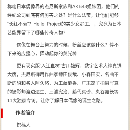
称霸日本偶像界的杰尼斯家族和AKB48姐妹团，他们的
经纪公司到底有何厉害之处？是什么法宝，让他们能够
“长红不衰”？Hello! Project的美少女梦工厂，究竟为日本
艺能界留下了哪些传奇人物？
偶像在舞台上努力的时候，粉丝应该做什么？停不
下来的应援心，挥动起你的荧光棒！
更有现实版“入江直树”古川雄辉，数字艺术大神真锅
大度，杰尼斯御用作曲家镰田俊哉、小森田实，名曲不
断的昭和名人阿久悠，为工藤静香、广末凉子拍摄写真
的摄影师渡边达生、三浦宪治、藤代冥砂、丸谷嘉长等
11大独家专访，让你了解日本偶像的诞生之路。
作者简介
撰稿人