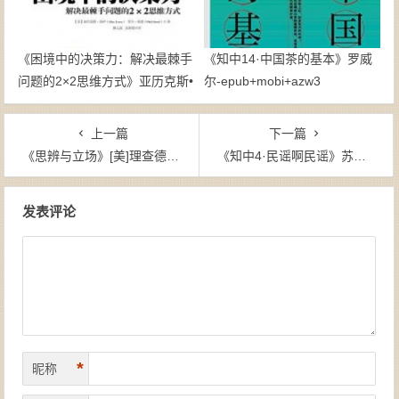
《困境中的决策力：解决最棘手
《知中14·中国茶的基本》罗威
问题的2×2思维方式》亚历克斯•
尔-epub+mobi+azw3
洛伊-pdf
上一篇
下一篇
《思辨与立场》[美]理查德・保罗-epub+mobi+azw3
《知中4·民谣啊民谣》苏静-epub+mobi+azw3
文章导航
发表评论
*
昵称