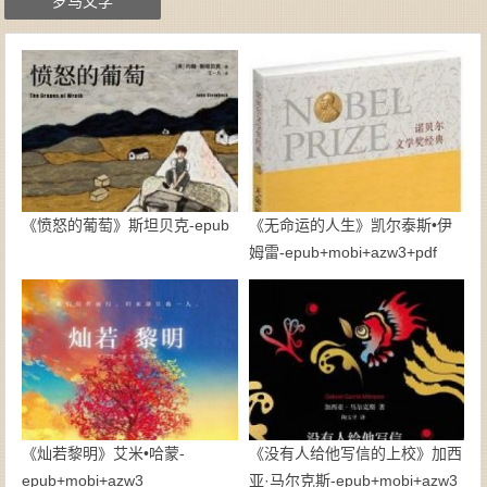
罗马文学
《愤怒的葡萄》斯坦贝克-epub
《无命运的人生》凯尔泰斯•伊
姆雷-epub+mobi+azw3+pdf
《灿若黎明》艾米•哈蒙-
《没有人给他写信的上校》加西
epub+mobi+azw3
亚·马尔克斯-epub+mobi+azw3