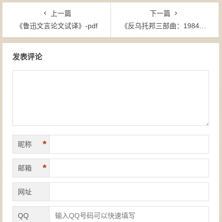
上一篇
下一篇
《鲁迅文言论文试译》-pdf
《反乌托邦三部曲：1984+美妙的新世界+我们》-epub
文章导航
发表评论
*
昵称
*
邮箱
网址
QQ