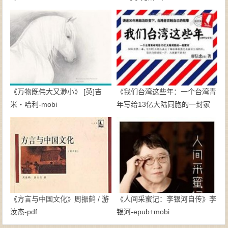
《万物既伟大又渺小》 [英]吉
《我们台湾这些年：一个台湾青
米・哈利-mobi
年写给13亿大陆同胞的一封家
书》廖信忠-epub+mobi
《方言与中国文化》周振鹤 / 游
《人间采蜜记：李银河自传》李
汝杰-pdf
银河-epub+mobi