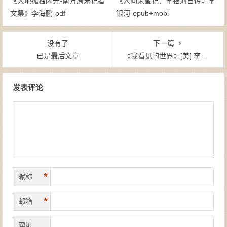
《大地孤独闪光-南方周末记者
《人间采蜜记：李银河自传》李
文集》李海鹏-pdf
银河-epub+mobi
没有了
下一篇
已是最后文章
《我看见的世界》[美] 李飞飞TXT
文章导航
发表评论
*
昵称
*
邮箱
网址