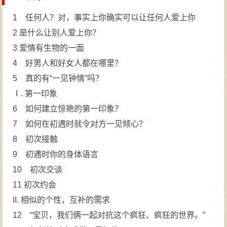
1 任何人？对，事实上你确实可以让任何人爱上你
2 是什么让别人爱上你？
3 爱情有生物的一面
4 好男人和好女人都在哪里？
5 真的有“一见钟情”吗？
Ⅰ. 第一印象
6 如何建立惊艳的第一印象？
7 如何在初遇时就令对方一见倾心？
8 初次接触
9 初遇时你的身体语言
10 初次交谈
11 初次约会
II. 相似的个性，互补的需求
12 “宝贝，我们俩一起对抗这个疯狂、疯狂的世界。”