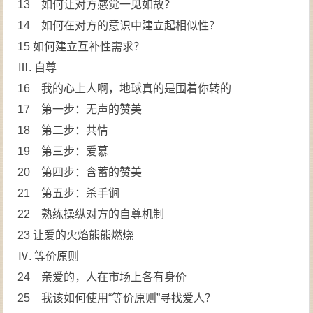
13 如何让对方感觉一见如故？
14 如何在对方的意识中建立起相似性？
15 如何建立互补性需求？
Ⅲ. 自尊
16 我的心上人啊，地球真的是围着你转的
17 第一步：无声的赞美
18 第二步：共情
19 第三步：爱慕
20 第四步：含蓄的赞美
21 第五步：杀手锏
22 熟练操纵对方的自尊机制
23 让爱的火焰熊熊燃烧
Ⅳ. 等价原则
24 亲爱的，人在市场上各有身价
25 我该如何使用“等价原则”寻找爱人？