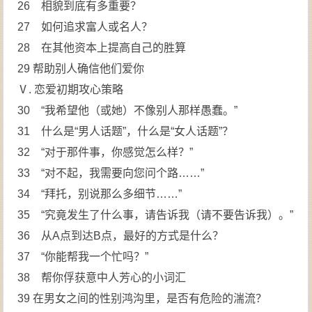
26 相貌到底有多重要？
27 如何追求富人或名人？
28 在其他资本上提高自己的胜算
29 帮助别人确信他们爱你
Ⅴ.
恋爱
初期攻心策略
30 “我希望他（或她）不像别人那样愚蠢。”
31 什么是“男人话题”，什么是“女人话题”？
32 “对于那件事，你感觉怎么样？”
33 “对不起，我需要向您问个路……”
34 “拜托，别说那么多细节……”
35 “究竟发生了什么事，请告诉我（请不要告诉我）。”
36 从A点到达B点，最好的方式是什么？
37 “你能帮我一个忙吗？”
38 帮你俘获意中人芳心的小词汇
39 在男女之间的性别鸿沟里，是否有危险的湍流？