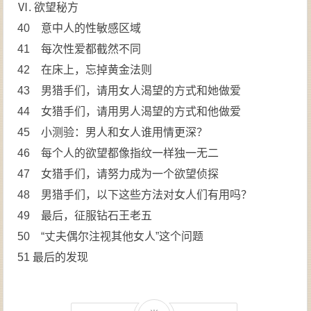
Ⅵ. 欲望秘方
40 意中人的性敏感区域
41 每次性爱都截然不同
42 在床上，忘掉黄金法则
43 男猎手们，请用女人渴望的方式和她做爱
44 女猎手们，请用男人渴望的方式和他做爱
45 小测验：男人和女人谁用情更深？
46 每个人的欲望都像指纹一样独一无二
47 女猎手们，请努力成为一个欲望侦探
48 男猎手们，以下这些方法对女人们有用吗？
49 最后，征服钻石王老五
50 “丈夫偶尔注视其他女人”这个问题
51 最后的发现