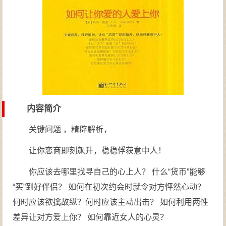
内容简介
关键问题 ，精辟解析，
让你恋商即刻飙升，稳稳俘获意中人！
你应该去哪里找寻自己的心上人？ 什么“货币”能够
“买”到好伴侣？ 如何在初次约会时就令对方怦然心动？
何时应该欲擒故纵？何时应该主动出击？ 如何利用两性
差异让对方爱上你？ 如何靠近女人的心灵？