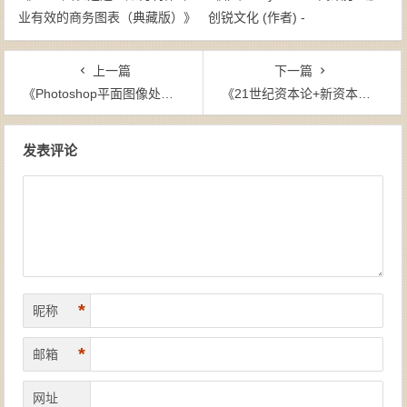
业有效的商务图表（典藏版）》
创锐文化 (作者) -
刘万祥（作者）-
epub+mobi+azw3
epub+mobi+azw3
上一篇
下一篇
《Photoshop平面图像处理实例教程》-epub+mobi+azw3
《21世纪资本论+新资本论（套装共2册）》[法] 托马斯·皮凯蒂（作者）-epub+mobi+azw3
文章导航
发表评论
*
昵称
*
邮箱
网址