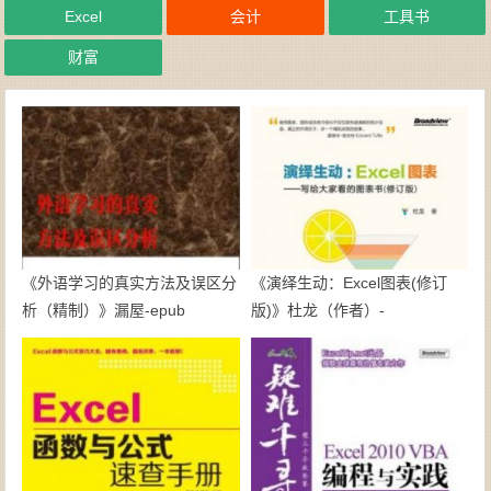
Excel
会计
工具书
财富
《外语学习的真实方法及误区分
《演绎生动：Excel图表(修订
析（精制）》漏屋-epub
版)》杜龙（作者）-
epub+mobi+azw3