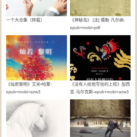
一个大合集（转载）
《神秘岛》 [法] 儒勒·凡尔纳-
epub+mobi+pdf
《灿若黎明》艾米•哈蒙-
《没有人给他写信的上校》加西
epub+mobi+azw3
亚·马尔克斯-epub+mobi+azw3