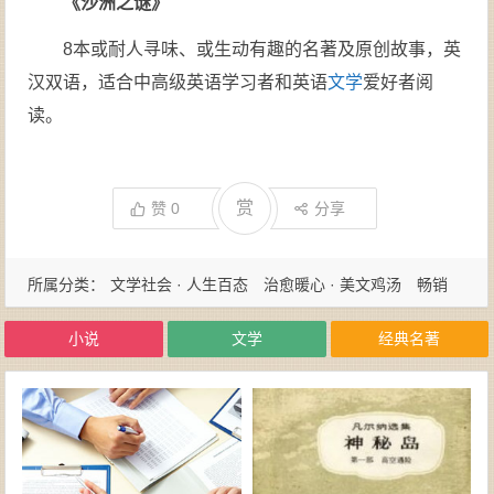
《沙洲之谜》
8本或耐人寻味、或生动有趣的名著及原创故事，英
汉双语，适合中高级英语学习者和英语
文学
爱好者阅
读。
赏
赞
0
分享
所属分类：
文学社会 · 人生百态
治愈暖心 · 美文鸡汤
畅销
书
经典名著 · 国学古籍
小说
文学
经典名著