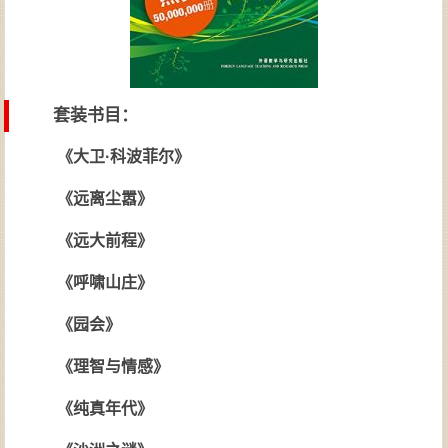
套装书目：
《大卫·科波菲尔》
《远离尘嚣》
《远大前程》
《呼啸山庄》
《园会》
《理智与情感》
《纯真年代》