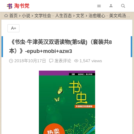
淘书党
首页
小说
文学社会 · 人生百态
文艺
治愈暖心 · 美文鸡汤
A+
《书虫·牛津英汉双语读物(第5级)（套装共8
本）》-epub+mobi+azw3
2018年10月17日
发表评论
1,547 views