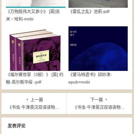
《万物既伟大又渺小》 [英]吉
《霍乱之乱》池莉-pdf
米・哈利-mobi
《福尔赛世家（3部）》 [英] 约
《蒙马特遗书》邱妙津-
翰·高尔斯华绥 -pdf
epub+mobi
上一篇
下一篇
《书虫·牛津英汉双语读物(第6级)(共7本)》-epub+mobi+azw3
《书虫·牛津英汉双语读物(第4级全)(共16本) 》-epub+mobi+azw3
文章导航
发表评论