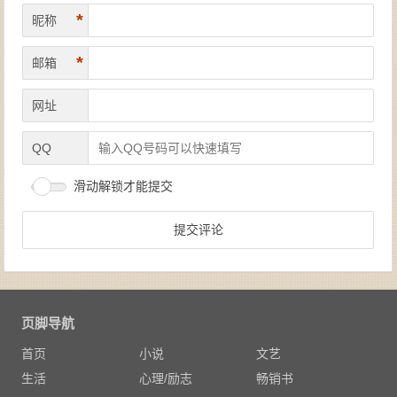
*
昵称
*
邮箱
网址
QQ
滑动解锁才能提交
页脚导航
首页
小说
文艺
生活
心理/励志
畅销书