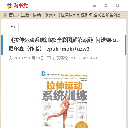
淘书党
首页
生活
运动 · 健康
《拉伸运动系统训练:全彩图解第2版》阿诺德·G. 尼尔森（作者）-epub+mobi+azw3
A+
《拉伸运动系统训练:全彩图解第2版》阿诺德·G.
尼尔森（作者）-epub+mobi+azw3
2018年10月18日
发表评论
1,868 views