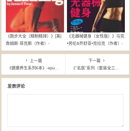
《跑步大全（精制精排）》[美]
《无器械健身（女性版）》马克
詹姆斯·菲克斯（作者）-
•劳伦&乔舒亚•克拉克（作者）-
epub+mobi
epub+mobi+azw3
上一篇
下一篇
《健康养生系列6本》-epub+mobi+azw3
《“名医”系列（套装全三册）》马志英（作者）-epub+mobi+azw3
文章导航
发表评论