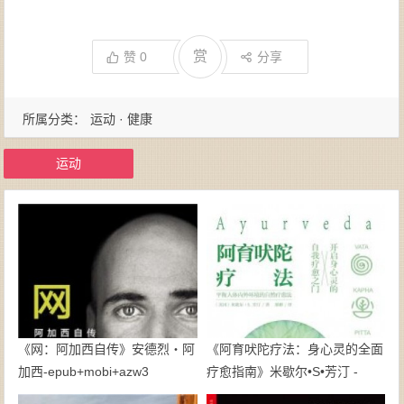
赏
赞
0
分享
所属分类：
运动 · 健康
运动
《网：阿加西自传》安德烈・阿
《阿育吠陀疗法：身心灵的全面
加西-epub+mobi+azw3
疗愈指南》米歇尔•S•芳汀 -
epub+mobi+azw3