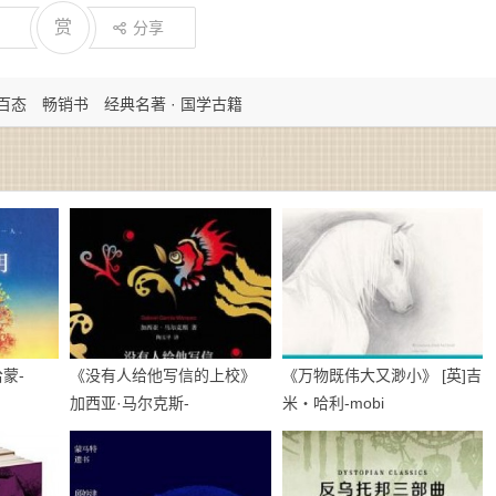
赏
分享
生百态
畅销书
经典名著 · 国学古籍
蒙-
《没有人给他写信的上校》
《万物既伟大又渺小》 [英]吉
加西亚·马尔克斯-
米・哈利-mobi
epub+mobi+azw3