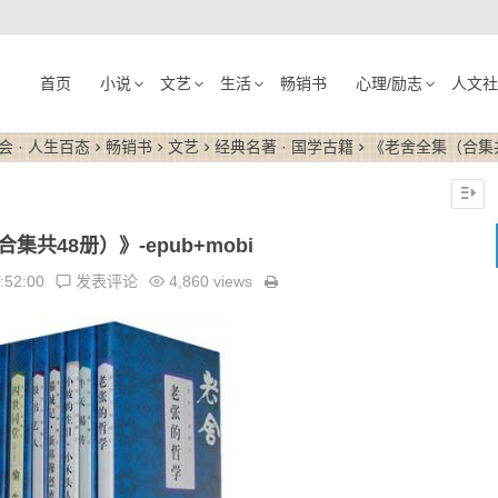
首页
小说
文艺
生活
畅销书
心理/励志
人文社
会 · 人生百态
畅销书
文艺
经典名著 · 国学古籍
《老舍全集（合集共4
集共48册）》-epub+mobi
:52:00
发表评论
4,860 views