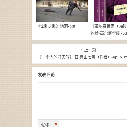
《霍乱之乱》池莉-pdf
《福尔赛世家（3部）》
约翰·高尔斯华绥 -pd
上一篇
《一个人的好天气》[日]青山七惠（作者）-epub+mobi+a
发表评论
*
昵称