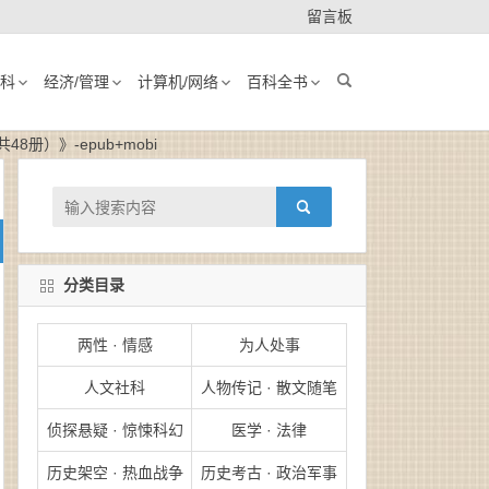
留言板
科
经济/管理
计算机/网络
百科全书
8册）》-epub+mobi
分类目录
两性 · 情感
为人处事
人文社科
人物传记 · 散文随笔
侦探悬疑 · 惊悚科幻
医学 · 法律
历史架空 · 热血战争
历史考古 · 政治军事