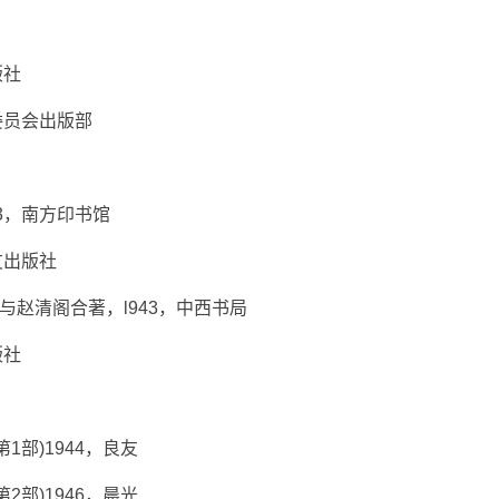
版社
委员会出版部
3，南方印书馆
友出版社
与赵清阁合著，l943，中西书局
版社
部)1944，良友
部)1946，晨光