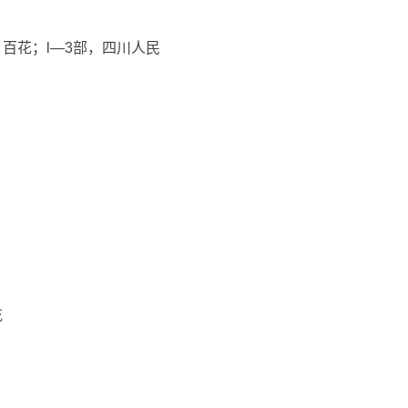
，百花；l—3部，四川人民
花