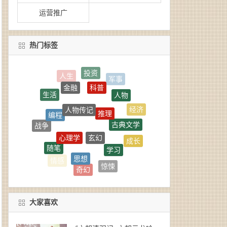
运营推广
热门标签
科普
金融
人物
人物传记
生活
推理
编程
经济
古典文学
玄幻
心理学
战争
学习
成长
随笔
思想
武侠
惊悚
社科
情感
奇幻
商业
言情
大家喜欢