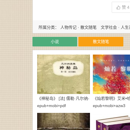
赞
4
所属分类：
人物传记 · 散文随笔
文学社会 · 人
小说
散文随笔
《神秘岛》 [法] 儒勒·凡尔纳-
《灿若黎明》艾米•哈
epub+mobi+pdf
epub+mobi+azw3