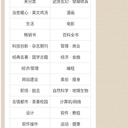
未分类
武侠玄幻 · 穿越修真
治愈暖心 · 美文鸡汤
漫画
生活
电影
畅销书
百科全书
科技创新 · 杂志期刊
管理 · 商业
经典名著 · 国学古籍
经济 · 金融
经济/管理
编程
网站建设
美妆 · 瘦身
职场 · 励志
自然科学 · 地理生物
言情都市 · 青春校园
计算机/网络
设计
软件 · 教程
软件操作
运动 · 健康