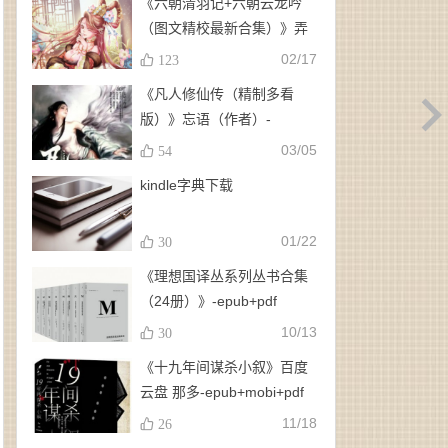
《六朝清羽记+六朝云龙吟
（图文精校最新合集）》弄
玉、龙璇（作者）-
02/17
123
epub+mobi+azw3
《凡人修仙传（精制多看
版）》忘语（作者）-
epub+mobi
03/05
54
kindle字典下载
01/22
30
《理想国译丛系列丛书合集
（24册）》-epub+pdf
10/13
30
《十九年间谋杀小叙》百度
云盘 那多-epub+mobi+pdf
11/18
26