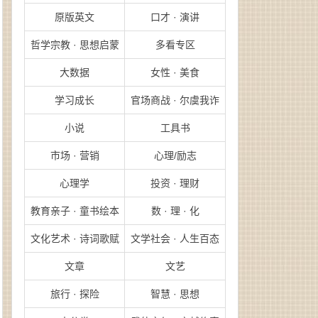
原版英文
口才 · 演讲
哲学宗教 · 思想启蒙
多看专区
大数据
女性 · 美食
学习成长
官场商战 · 尔虞我诈
小说
工具书
市场 · 营销
心理/励志
心理学
投资 · 理财
教育亲子 · 童书绘本
数 · 理 · 化
文化艺术 · 诗词歌赋
文学社会 · 人生百态
文章
文艺
旅行 · 探险
智慧 · 思想