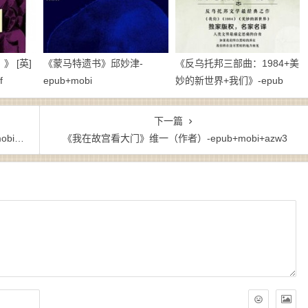
 [英]
《蒙马特遗书》邱妙津-
《反乌托邦三部曲：1984+美
f
epub+mobi
妙的新世界+我们》-epub
下一篇
zw3
《我在故宫看大门》维一（作者）-epub+mobi+azw3