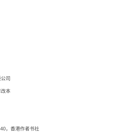
版公司
修改本
940，香港作者书社