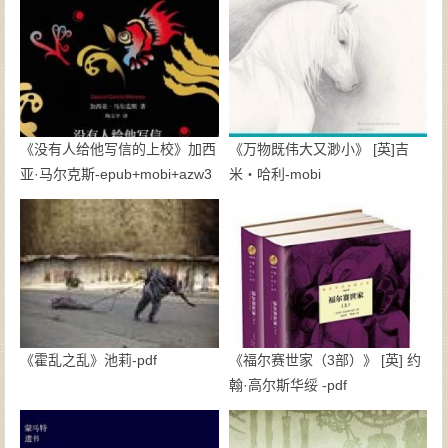
《没有人给他写信的上校》加西
《万物既伟大又渺小》 [英]吉
亚·马尔克斯-epub+mobi+azw3
米・哈利-mobi
《霍乱之乱》池莉-pdf
《福尔赛世家（3部）》 [英] 约
翰·高尔斯华绥 -pdf