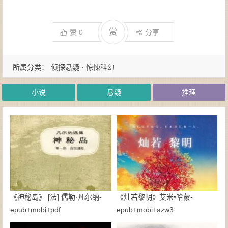
赏
赞
0
分享
所属分类：
侦探悬疑 · 惊悚科幻
小说
悬疑
推理
《神秘岛》 [法] 儒勒·凡尔纳-
《灿若黎明》艾米•哈蒙-
epub+mobi+pdf
epub+mobi+azw3