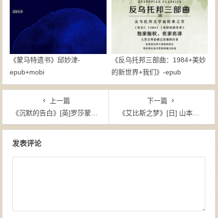
《蒙马特遗书》邱妙津-
《反乌托邦三部曲：1984+美妙
epub+mobi
的新世界+我们》-epub
上一篇
下一篇
《沉默的告白》[英]罗莎蒙德·勒普顿（作者）-epub+mobi+azw3
《艾比斯之梦》[日] 山本弘（作者）-epub+mobi+azw3
文章导航
发表评论