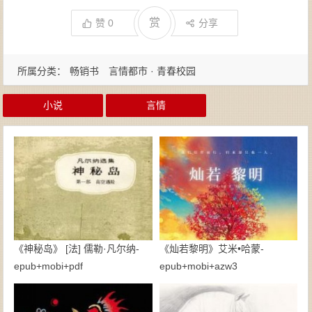
赏
赞
0
分享
所属分类：
畅销书
言情都市 · 青春校园
小说
言情
《神秘岛》 [法] 儒勒·凡尔纳-
《灿若黎明》艾米•哈蒙-
epub+mobi+pdf
epub+mobi+azw3