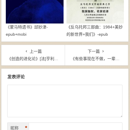
《蒙马特遗书》邱妙津-
《反乌托邦三部曲：1984+美妙
epub+mobi
的新世界+我们》-epub
上一篇
下一篇
《创造的进化论》[法]亨利·柏格森（作者）-epub+mobi+azw3
《有些事现在不做，一辈子都不会做了（套装共5册）》韩梅梅 （作者）-epub+mobi+azw3
文章导航
发表评论
*
昵称