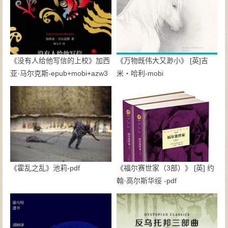
《没有人给他写信的上校》加西
《万物既伟大又渺小》 [英]吉
亚·马尔克斯-epub+mobi+azw3
米・哈利-mobi
《霍乱之乱》池莉-pdf
《福尔赛世家（3部）》 [英] 约
翰·高尔斯华绥 -pdf