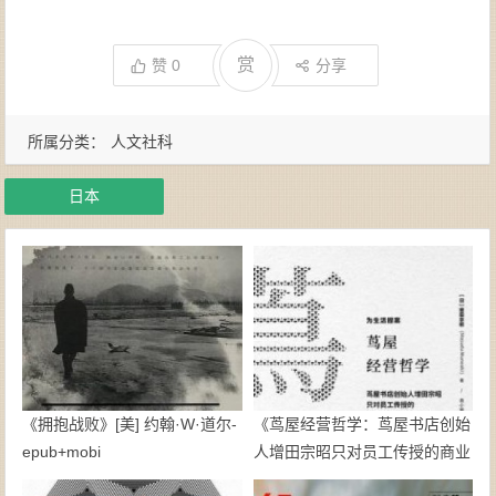
赏
赞
0
分享
所属分类：
人文社科
日本
《拥抱战败》[美] 约翰·W·道尔-
《茑屋经营哲学：茑屋书店创始
epub+mobi
人增田宗昭只对员工传授的商业
思考》【日】增田宗昭-epub