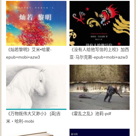
《灿若黎明》艾米•哈蒙-
《没有人给他写信的上校》加西
epub+mobi+azw3
亚·马尔克斯-epub+mobi+azw3
《万物既伟大又渺小》 [英]吉
《霍乱之乱》池莉-pdf
米・哈利-mobi