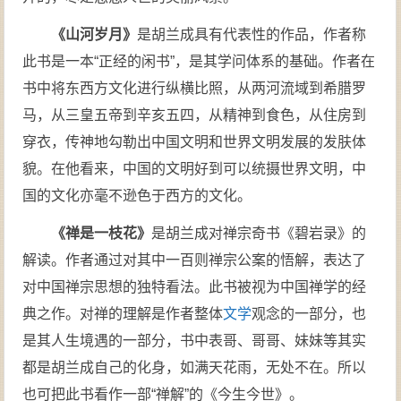
《山河岁月》
是胡兰成具有代表性的作品，作者称
此书是一本“正经的闲书”，是其学问体系的基础。作者在
书中将东西方文化进行纵横比照，从两河流域到希腊罗
马，从三皇五帝到辛亥五四，从精神到食色，从住房到
穿衣，传神地勾勒出中国文明和世界文明发展的发肤体
貌。在他看来，中国的文明好到可以统摄世界文明，中
国的文化亦毫不逊色于西方的文化。
《禅是一枝花》
是胡兰成对禅宗奇书《碧岩录》的
解读。作者通过对其中一百则禅宗公案的悟解，表达了
对中国禅宗思想的独特看法。此书被视为中国禅学的经
典之作。对禅的理解是作者整体
文学
观念的一部分，也
是其人生境遇的一部分，书中表哥、哥哥、妹妹等其实
都是胡兰成自己的化身，如满天花雨，无处不在。所以
也可把此书看作一部“禅解”的《今生今世》。