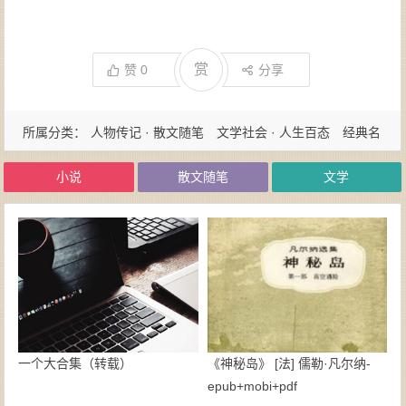
赏
赞
0
分享
所属分类：
人物传记 · 散文随笔
文学社会 · 人生百态
经典名
著 · 国学古籍
小说
散文随笔
文学
一个大合集（转载）
《神秘岛》 [法] 儒勒·凡尔纳-
epub+mobi+pdf