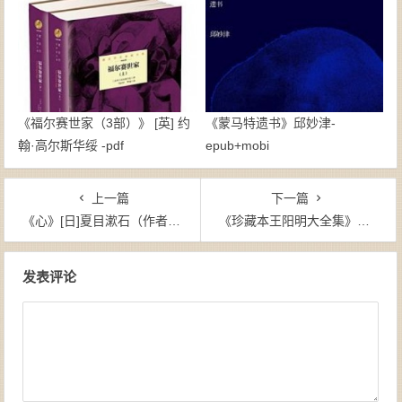
《福尔赛世家（3部）》 [英] 约
《蒙马特遗书》邱妙津-
翰·高尔斯华绥 -pdf
epub+mobi
上一篇
下一篇
《心》[日]夏目漱石（作者）-epub+mobi+azw3
《珍藏本王阳明大全集》杨嵘（作者）-epub+mobi+azw3
文章导航
发表评论