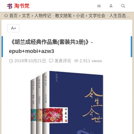
淘书党
首页
文艺
人物传记 · 散文随笔
小说
文学社会 · 人生百态
A+
《胡兰成经典作品集(套装共3册)》-
epub+mobi+azw3
2018年10月21日
发表评论
2,911 views